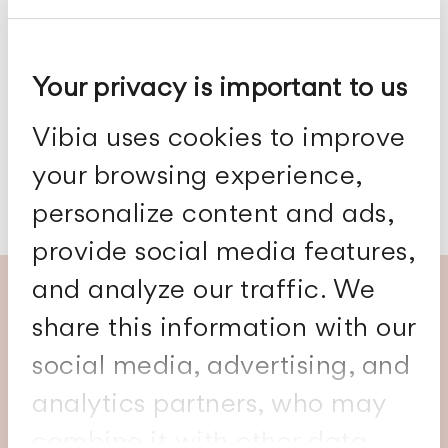
Körper: Alu
Diffuser: Borosilikatglas
Your privacy is important to us
Deckel: PC-
Polycarbonat
Vibia uses cookies to improve
Reflektorkörper:
your browsing experience,
Geschäumtes PVC
personalize content and ads,
provide social media features,
and analyze our traffic. We
Entdecke mehr Ideen
share this information with our
social media, advertising, and
analytics partners, who may
combine it with other data