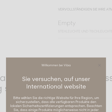
VERVOLLSTÄNDIGEN SIE IHRE A
Empty
STEHLEUCHTE UND TISCHLEUCHT
Willkommen bei Vibia
eak Plus möchten wir, das
Sie versuchen, auf unser
g stehen." — Xuclà
International
website
Bitte wählen Sie die richtige Website für Ihre Region, um
sicherzustellen, dass alle verfügbaren Produkte den
lokalen Sicherheitszertifizierungen entsprechen. Beachten
Sie, dass einige Produkte möglicherweise nicht in jeder