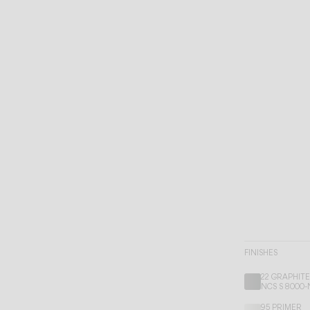
FINISHES
22 GRAPHIT
NCS S 8000-
95 PRIMER