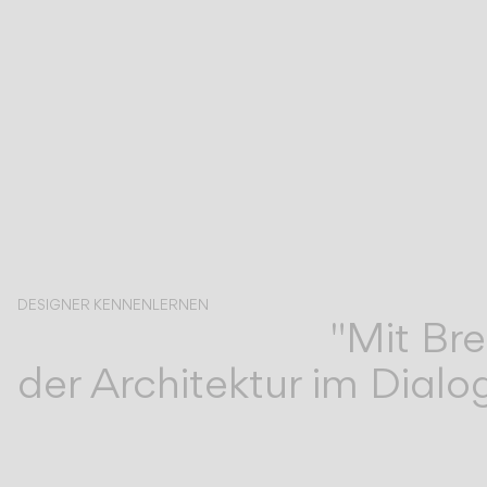
DESIGNER KENNENLERNEN
"Mit Br
Xuclà
der Architektur im Dialo