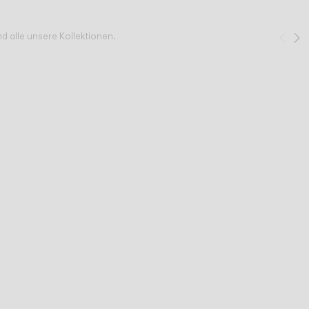
d alle unsere Kollektionen.
Zur
W
1
/
3