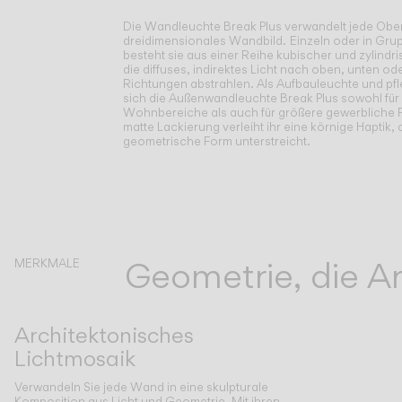
Die Wandleuchte Break Plus verwandelt jede Oberf
dreidimensionales Wandbild.
Einzeln oder in Gr
besteht sie aus einer Reihe kubischer und zylindr
die diffuses, indirektes Licht nach oben, unten ode
Richtungen abstrahlen. Als Aufbauleuchte und pfl
sich die Außenwandleuchte Break Plus sowohl für 
Wohnbereiche als auch für größere gewerbliche Pr
matte Lackierung verleiht ihr eine körnige Haptik, d
geometrische Form unterstreicht.
Geometrie, die Ar
MERKMALE
Architektonisches
Lichtmosaik
Verwandeln Sie jede Wand in eine skulpturale
Komposition aus Licht und Geometrie. Mit ihren