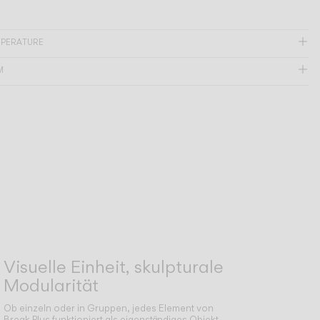
MPERATURE
M
Visuelle Einheit, skulpturale
Modularität
Ob einzeln oder in Gruppen, jedes Element von
Break Plus funktioniert als eigenständiges Objekt,