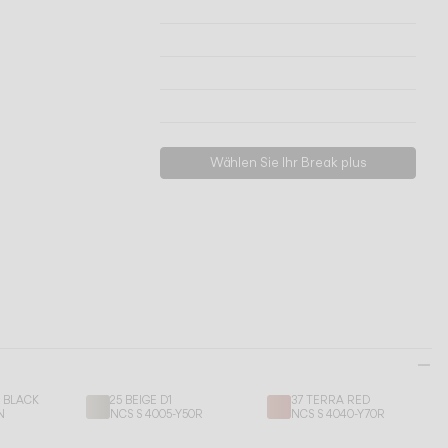
Technische Informationen
Modelle ansehen
Herunterladen
Support anfordern
Wählen Sie Ihr Break plus
E BLACK
25 BEIGE D1
37 TERRA RED
N
NCS S 4005-Y50R
NCS S 4040-Y70R