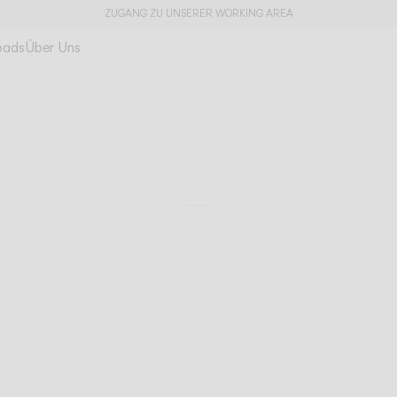
ZUGANG ZU UNSERER WORKING AREA
oads
Über Uns
Break plus
Die Wand modellie
Zu den technischen Da