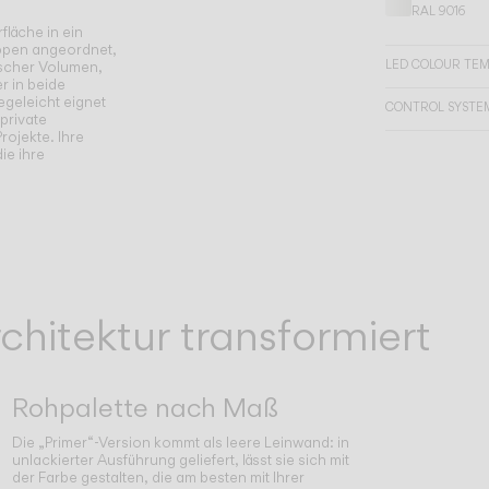
RAL 9016
läche in ein
uppen angeordnet,
LED COLOUR TE
ischer Volumen,
r in beide
egeleicht eignet
CONTROL SYSTE
private
ojekte. Ihre
ie ihre
chitektur transformiert
Rohpalette nach Maß
Die „Primer“-Version kommt als leere Leinwand: in
unlackierter Ausführung geliefert, lässt sie sich mit
der Farbe gestalten, die am besten mit Ihrer