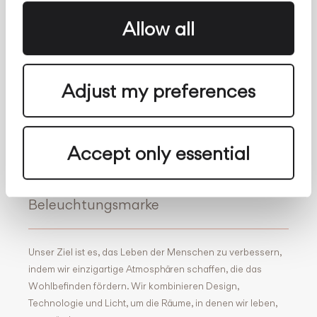
Allow all
Facebook
Archdaily
Twitter
Archello
Pinterest
Archiproducts
Adjust my preferences
Youtube
Architonic
Instagram
Office Snapshots
Linkedin
Accept only essential
Vibia ist eine globale
Beleuchtungsmarke
Unser Ziel ist es, das Leben der Menschen zu verbessern,
indem wir einzigartige Atmosphären schaffen, die das
Wohlbefinden fördern. Wir kombinieren Design,
Technologie und Licht, um die Räume, in denen wir leben,