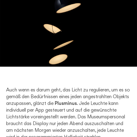
Auch wenn es darum geht, das Licht zu regulieren, um es so
gemäß den Bedürfnissen eines jeden angestrahlten Objekts
anzupassen, glänzt die
Plusminus
. Jede Leuchte kann
individuell per App gesteuert und auf die gewünschte
Lichtstärke voreingestellt werden. Das Museumspersonal
braucht das Display nur jeden Abend auszuschalten und
am nächsten Morgen wieder anzuschalten, jede Leuchte
wird in der programmierten Helligkeit strahlen.