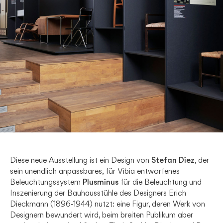
Diese neue Ausstellung ist ein Design von
Stefan Diez
, der
sein unendlich anpassbares, für Vibia entworfenes
Beleuchtungssystem
Plusminus
für die Beleuchtung und
Inszenierung der Bauhausstühle des Designers Erich
Dieckmann (1896-1944) nutzt: eine Figur, deren Werk von
Designern bewundert wird, beim breiten Publikum aber