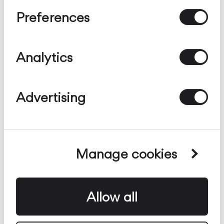
Preferences
102 cm, 202 cm
Analytics
Advertising
Manage cookies
Cone
Allow all
Iluminación de difusión
dirigida