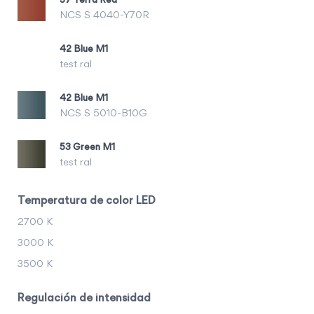
NCS S 4040-Y70R
42 Blue M1
test ral
42 Blue M1
NCS S 5010-B10G
53 Green M1
test ral
Temperatura de color LED
2700 K
3000 K
3500 K
Regulación de intensidad