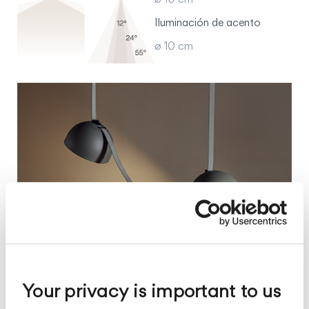
Iluminación de acento
ø 10 cm
Your privacy is important to us
Semisphere