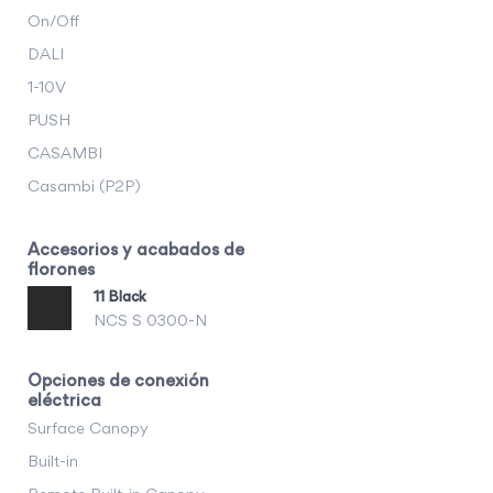
On/Off
DALI
1-10V
PUSH
CASAMBI
Casambi (P2P)
Accesorios y acabados de
florones
11 Black
NCS S 0300-N
Opciones de conexión
eléctrica
Surface Canopy
Built-in