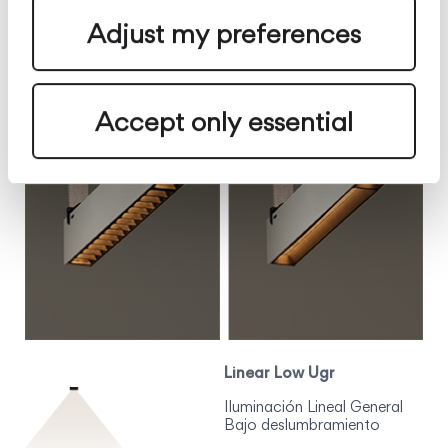
ø 60 cm, ø 80 cm
Adjust my preferences
Accept only essential
Linear Low Ugr
Iluminación Lineal General
Bajo deslumbramiento