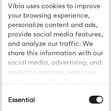
Iluminación de difusión
Vibia uses cookies to improve
dirigida
your browsing experience,
ø 20 cm, ø 30 cm
personalize content and ads,
provide social media features,
and analyze our traffic. We
share this information with our
social media, advertising, and
analytics partners, who may
combine it with other data
you've provided to them or
Consent
Selection
Essential
collected from your use of
Linear Diffuser
their services.
Iluminación general