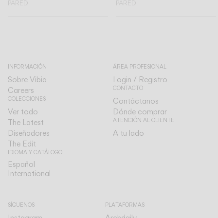
PARED
PARED
INFORMACIÓN
ÁREA PROFESIONAL
Sobre Vibia
Login / Registro
CONTACTO
Careers
COLECCIONES
Contáctanos
Ver todo
Dónde comprar
ATENCIÓN AL CLIENTE
The Latest
Diseñadores
A tu lado
The Edit
IDIOMA Y CATÁLOGO
Español
Español
International
International
SÍGUENOS
PLATAFORMAS
Instagram
Archdaily