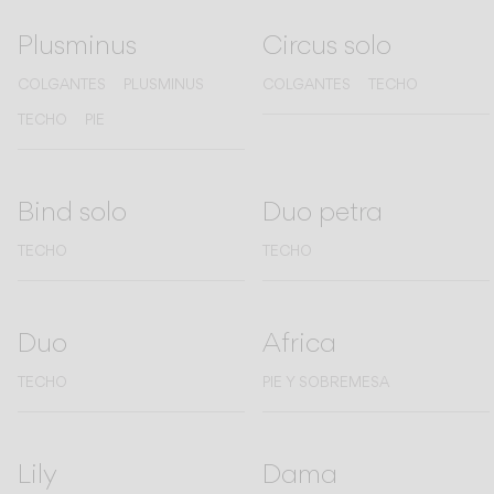
Plusminus
Circus solo
CATÁLOGO
COLGANTES
PLUSMINUS
COLGANTES
TECHO
TECHO
PIE
US/Canada
International
Bind solo
Duo petra
TECHO
TECHO
Duo
Africa
TECHO
PIE Y SOBREMESA
Lily
Dama