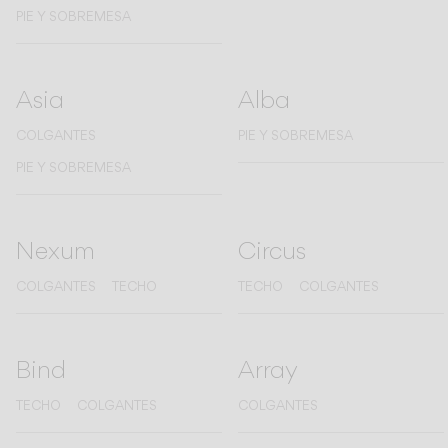
Living the Outdoor
PIE Y SOBREMESA
Composing Pendants
Atmósferas Conscientes
Asia
Alba
Servicios
COLGANTES
PIE Y SOBREMESA
PIE Y SOBREMESA
Descargas
Nosotros
Nexum
Circus
Área Profesional
COLGANTES
TECHO
TECHO
COLGANTES
IDIOMA
Bind
Array
English
Français
Español
TECHO
COLGANTES
COLGANTES
Italiano
Deutsch