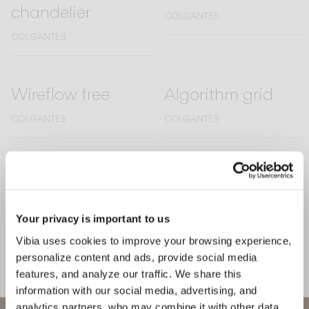
chandelier
COLGANTES
COLGANTES
Wireflow free
Algorithm grid
COLGANTES
COLGANTES
Break plus
Meridiano
PARED
PIE Y SOBREMESA
PARED
Your privacy is important to us
Vibia uses cookies to improve your browsing experience,
Mayfair
Mayfair mini
personalize content and ads, provide social media
features, and analyze our traffic. We share this
PIE Y SOBREMESA
PIE Y SOBREMESA
information with our social media, advertising, and
COLGANTES
analytics partners, who may combine it with other data