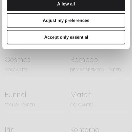
Allow all
Guise
Brisa
Adjust my preferences
COLGANTES
TECHO
PIE Y SOBREMESA
PARED
Accept only essential
Cosmos
Bamboo
COLGANTES
PIE Y SOBREMESA
PARED
Funnel
Match
TECHO
PARED
COLGANTES
Pin
Kontorno