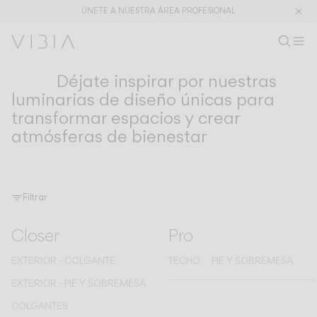
ÚNETE A NUESTRA ÁREA PROFESIONAL
Buscar pr
ES
Busc
Ab
Ár
Déjate inspirar por nuestras
COLECCIONES
Colecciones
luminarias de diseño únicas para
transformar espacios y crear
PRODUCTOS
APLICACIONES
atmósferas de bienestar
Ver todo
Colgantes
The Latest
Plusminus
Diseñadores
Pie y sobremesa
Techo
Pared
Filtrar
Exterior
Closer
Pro
EXTERIOR - COLGANTE
TECHO
PIE Y SOBREMESA
DESCUBRE
CONCEPTOS DE DISEÑO
Shaping Atmospheres –
Atmosphere Creators
EXTERIOR - PIE Y SOBREMESA
Catálogo General
Emotion and Materiality
COLGANTES
Complementary Light