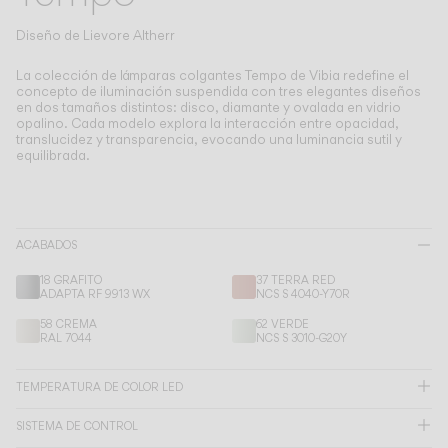
Living the Outdoor
Composing Pendants
Diseño de
Lievore Altherr
Atmósferas Conscientes
La colección de lámparas colgantes Tempo de Vibia redefine el
concepto de iluminación suspendida con tres elegantes diseños
en dos tamaños distintos: disco, diamante y ovalada en vidrio
Servicios
opalino.
Cada modelo explora la interacción entre opacidad,
translucidez y transparencia, evocando una luminancia sutil y
equilibrada.
Descargas
Nosotros
ACABADOS
Área Profesional
18 GRAFITO
37 TERRA RED
ADAPTA RF 9913 WX
NCS S 4040-Y70R
IDIOMA
58 CREMA
62 VERDE
RAL 7044
NCS S 3010-G20Y
English
Français
Español
TEMPERATURA DE COLOR LED
SISTEMA DE CONTROL
Italiano
Deutsch