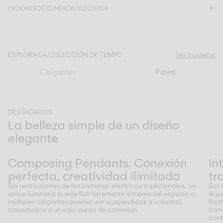
OPCIONES DE CONEXIÓN ELÉCTRICA
CATÁLOGO
EXPLORA LA COLECCIÓN DE TEMPO
Ver modelos
US/Canada
Colgantes
Pared
International
DESTACADOS
La belleza simple de un diseño
elegante
Anterior
Siguiente
Composing Pendants. Conexión
In
perfecta, creatividad ilimitada
tr
Sin restricciones de los sistemas eléctricos tradicionales, un
Sus 
único luminario puede fluir libremente a través del espacio o
el j
múltiples colgantes pueden ser suspendidos a voluntad,
fluc
conectados a un solo punto de conexión.
conv
cont