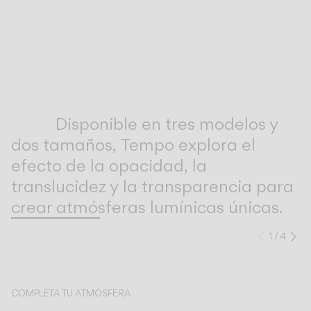
Inspirational Book
Disponible en tres modelos y
dos tamaños, Tempo explora el
efecto de la opacidad, la
translucidez y la transparencia para
crear atmósferas lumínicas únicas.
1
/
4
Anteri
Si
COMPLETA TU ATMÓSFERA