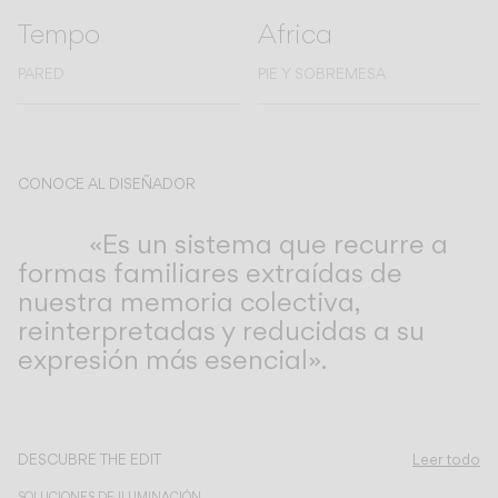
Tempo
Africa
PARED
PIE Y SOBREMESA
CONOCE AL DISEÑADOR
Lievore Altherr
«Es un sistema que recurre a
formas familiares extraídas de
nuestra memoria colectiva,
reinterpretadas y reducidas a su
expresión más esencial».
Descubre más sobre Tempo y todas nuestras colecciones.
DESCUBRE THE EDIT
Leer todo
SOLUCIONES DE ILUMINACIÓN