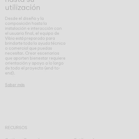
utilización
Desde el diseño y la
composición hasta la
instalación e interacción con
el usuario final, el equipo de
Vibia está preparado para
brindarte toda la ayuda técnica
o comercial que puedas
necesitar. Crear escenarios
que aporten bienestar requiere
orientación y apoyo a lo largo
de todo el proyecto (end-to-
end).
Saber más
RECURSOS