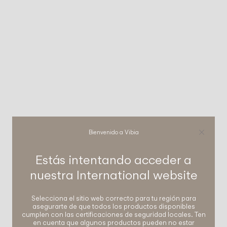
Bienvenido a Vibia
Estás intentando acceder a
nuestra
International
website
Selecciona el sitio web correcto para tu región para
asegurarte de que todos los productos disponibles
cumplen con las certificaciones de seguridad locales. Ten
en cuenta que algunos productos pueden no estar