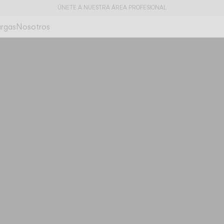
ÚNETE A NUESTRA ÁREA PROFESIONAL
rgas
Nosotros