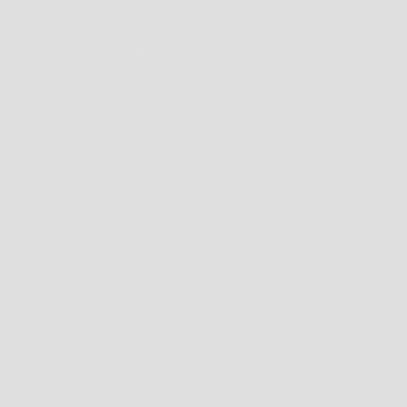
Transforma el exterior en un lugar de encuentro. Su luz suav
atmósferas acogedoras que invitan a permanecer.
Descubrir