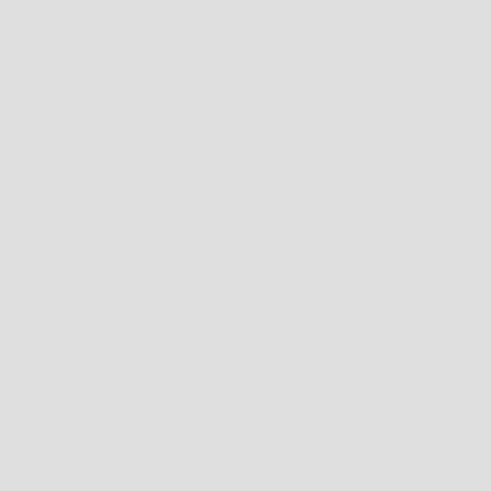
u luz matizada acompaña los momentos
Redefine la il
aporta clarida
Descubrir