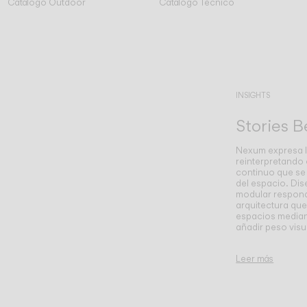
Catálogo Outdoor
Catálogo Técnico
INSIGHTS
Stories 
Nexum expresa l
reinterpretando
continuo que se
del espacio. Dis
modular responde
arquitectura que
espacios median
añadir peso visu
Leer más