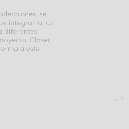
colecciones, se
e integrar la luz
a diferentes
royecto. Closer,
forma a este
Prev
Ne
sia