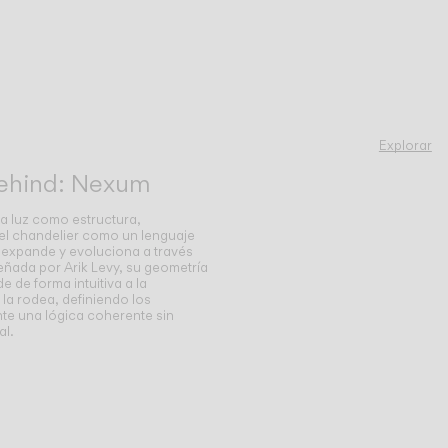
Explorar
Behind: Nexum
a luz como estructura,
 el chandelier como un lenguaje
 expande y evoluciona a través
eñada por Arik Levy, su geometría
 de forma intuitiva a la
 la rodea, definiendo los
te una lógica coherente sin
al.