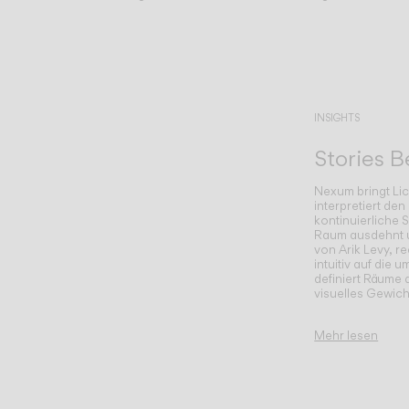
INSIGHTS
Stories 
Nexum bringt Lic
interpretiert den
kontinuierliche 
Raum ausdehnt u
von Arik Levy, r
intuitiv auf die
definiert Räume 
visuelles Gewich
Mehr lesen