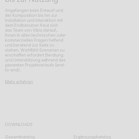
Angefangen beim Entwurf und
der Komposition bis hin zur
Installation und Interaktion mit
dem Endbenutzer freut sich
das Team von Vibia darauf,
Ihnen in allen technischen oder
kommerziellen Fragen helfend
und beratend zur Seite zu
stehen. Wohlfühl-Szenarien zu
erschaffen erfordert Beratung
und Unterstützung während des
gesamten Projektverlaufs (end-
to-end).
Mehr erfahren
DOWNLOADS
Gesamtkatalog
Ergänzungskatalog