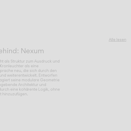
Alle lesen
Behind: Nexum
ht als Struktur zum Ausdruck und
 Kronleuchter als eine
Sprache neu, die sich durch den
nd weiterentwickelt. Entworfen
eagiert seine modulare Geometrie
 umgebende Architektur und
durch eine kohärente Logik, ohne
t hinzuzufügen.