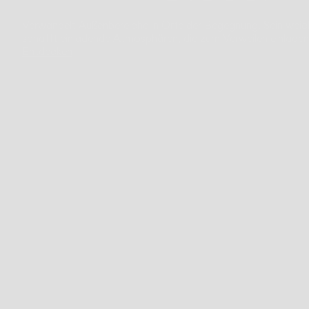
Verwandelt Außenbereiche in Orte der Begegnung. Sein weich
schafft einladende Atmosphären, die zum Verweilen einladen
Entdecken