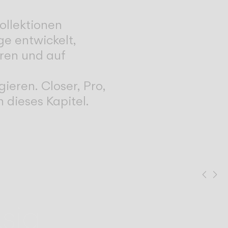
ollektionen
e entwickelt,
eren und auf
ieren. Closer, Pro,
 dieses Kapitel.
Prev
Ne
sia