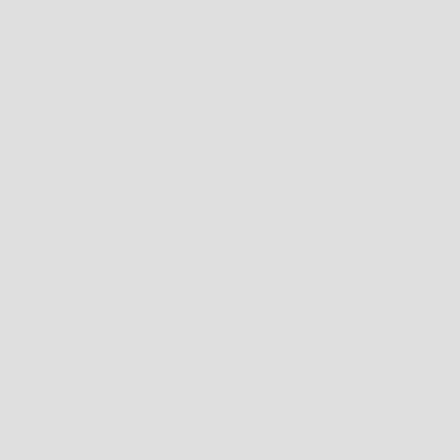
es, sanftes Licht
Vereint Feinheit und Präzision. Ihr nu
.
und Wärme.
Entdecken