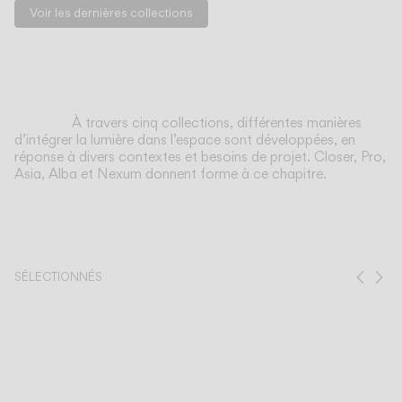
English
Français
Español
Voir les dernières collections
Italiano
Deutsch
CATALOGUE
À travers cinq collections, différentes manières
d’intégrer la lumière dans l’espace sont développées, en
réponse à divers contextes et besoins de projet. Closer, Pro,
US/Canada
Asia, Alba et Nexum donnent forme à ce chapitre.
International
SÉLECTIONNÉS
Prev
Ne
Closer
Transforme les espaces extérieurs en lieux de
Allie déli
rencontre. Sa lumière douce et enveloppante
nuancée 