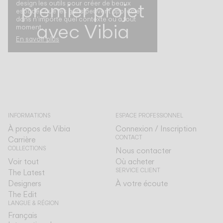
premier projet
design les outils pour créer de beaux
espaces que les gens peuvent apprécier
dans n'importe quel contexte ou à tout
avec Vibia
moment.
En savoir plus
INFORMATIONS
ESPACE PROFESSIONNEL
À propos de Vibia
Connexion / Inscription
CONTACT
Carrière
COLLECTIONS
Nous contacter
Voir tout
Où acheter
SERVICE CLIENT
The Latest
Designers
À votre écoute
The Edit
LANGUE & RÉGION
Français
Français