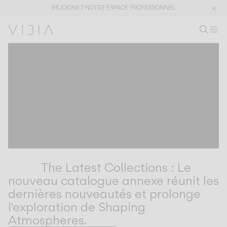
REJOIGNEZ NOTRE ESPACE PROFESSIONNEL
Recherc
FR
Rech
M
Es
Collections
Services
Téléchargements
À propos
The Latest Collections : Le
Espace Professionnel
nouveau catalogue annexe réunit les
dernières nouveautés et prolonge
LANGUE
l'exploration de Shaping
Atmospheres.