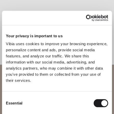
1
/
2
Your privacy is important to us
Previo
Ne
Vibia uses cookies to improve your browsing experience,
personalize content and ads, provide social media
features, and analyze our traffic. We share this
THE EDIT
En savoir plus
information with our social media, advertising, and
analytics partners, who may combine it with other data
SOLUTIONS D'ÉCLAIRAGE
Bienvenue chez Vibia
you've provided to them or collected from your use of
STORIES BEHIND: NEXUM
Nexum exprime la lumière comme une structure, réinterprétant le
their services.
lustre comme un langage continu qui s’étend et évolue dans
Vous essayez d’accéder à notre
l’espace. Conçue par Arik Levy, sa géométrie modulaire répond
International
website
intuitivement à l’architecture environnante, définissant les espaces
selon une logique cohérente sans ajouter de poids visuel.
Consent
Lire la suite
Essential
Selection
Veuillez sélectionner le site web correspondant à votre région afin
de vous assurer que tous les produits disponibles respectent les
certifications de sécurité locales. Notez que certains produits