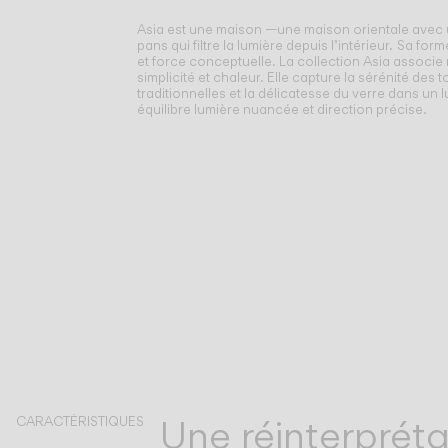
Asia est une maison —une maison orientale avec u
pans qui filtre la lumière depuis l’intérieur.
Sa forme
et force conceptuelle. La collection Asia associe 
simplicité et chaleur. Elle capture la sérénité des t
traditionnelles et la délicatesse du verre dans un 
équilibre lumière nuancée et direction précise.
Une réinterprét
CARACTÉRISTIQUES