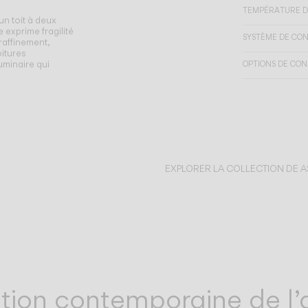
TEMPÉRATURE D
n toit à deux
 exprime fragilité
SYSTÈME DE CO
raffinement,
oitures
luminaire qui
OPTIONS DE CON
EXPLORER LA COLLECTION DE A
ation contemporaine de l