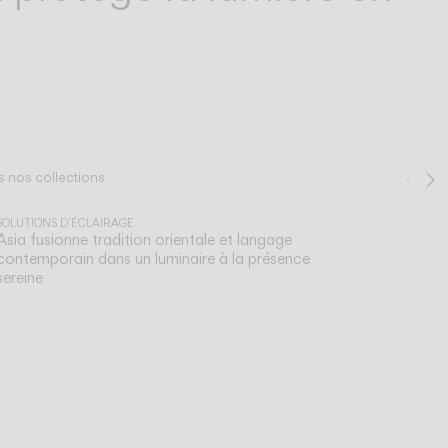
s nos collections
Pré
S
1
/
2
SOLUTIONS D'ÉCLAIRAGE
Asia fusionne tradition orientale et langage
contemporain dans un luminaire à la présence
sereine