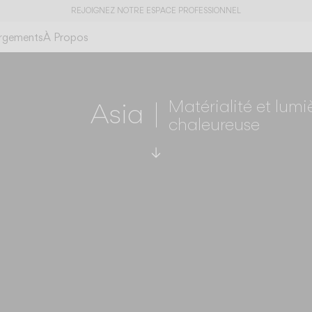
REJOIGNEZ NOTRE ESPACE PROFESSIONNEL
rgements
À Propos
Matérialité et lumi
Asia
chaleureuse
Faire défiler jusqu’aux