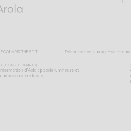
Arola
ÉCOUVRIR THE EDIT
Découvrez-en plus sur Asia et toute
out lire
OLUTIONS D'ÉCLAIRAGE
résentation d’Asia : poésie lumineuse et
quilibre en verre laqué