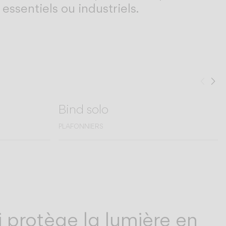
essentiels ou industriels.
Préc
Su
Bind solo
PLAFONNIERS
i protège la lumière en