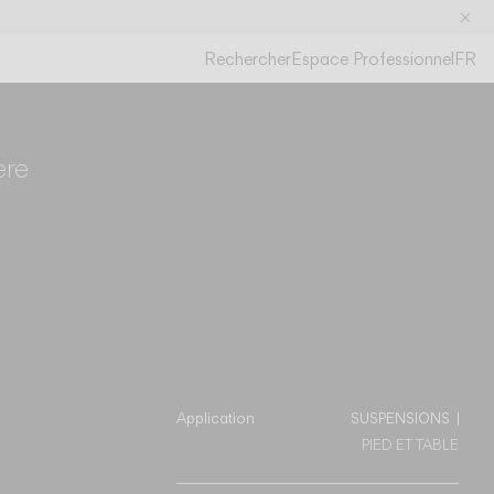
Rechercher
Espace Professionnel
FR
R
M
ère
 spécifications
Application
SUSPENSIONS
PIED ET TABLE