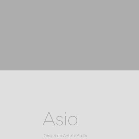
Asia
Design de
Antoni Arola