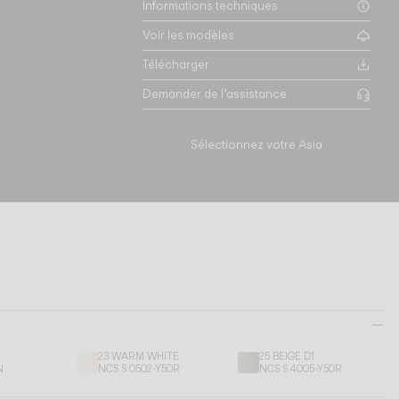
Informations techniques
Voir les modèles
Télécharger
Demander de l’assistance
Sélectionnez votre Asia
23 WARM WHITE
25 BEIGE D1
N
NCS S 0502-Y50R
NCS S 4005-Y50R