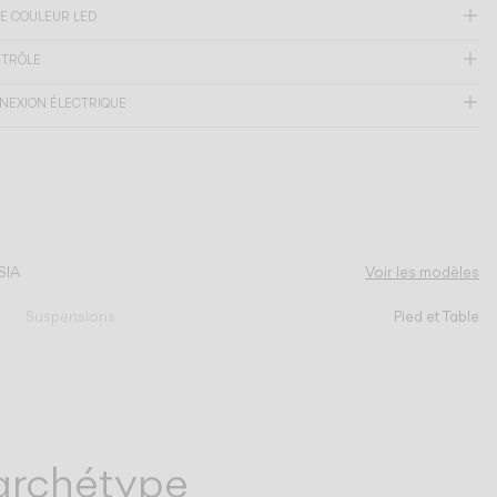
E COULEUR LED
NTRÔLE
NEXION ÉLECTRIQUE
SIA
Voir les modèles
Suspensions
Pied et Table
’archétype