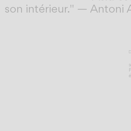
son intérieur." — Antoni 
D
T
S
P
é