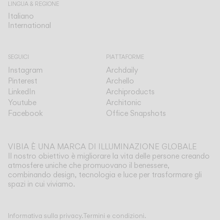
LINGUA & REGIONE
Italiano
Italiano
International
International
SEGUICI
PIATTAFORME
Instagram
Archdaily
Pinterest
Archello
LinkedIn
Archiproducts
Youtube
Architonic
Facebook
Office Snapshots
VIBIA È UNA MARCA DI ILLUMINAZIONE GLOBALE
Il nostro obiettivo è migliorare la vita delle persone creando
atmosfere uniche che promuovano il benessere,
combinando design, tecnologia e luce per trasformare gli
spazi in cui viviamo.
Mostra di più
Informativa sulla privacy.
Termini e condizioni.