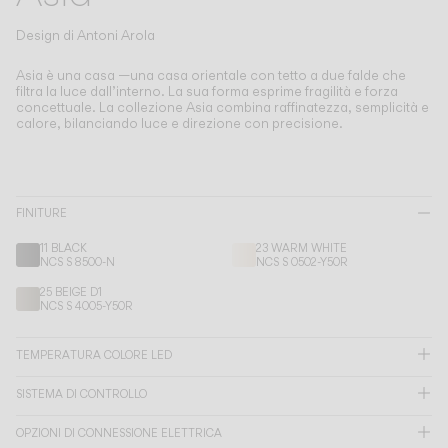
Living the Outdoor
Composing Pendants
Design di
Antoni Arola
Atmosfere Consapevoli
Asia è una casa —una casa orientale con tetto a due falde che
filtra la luce dall’interno.
La sua forma esprime fragilità e forza
concettuale. La collezione Asia combina raffinatezza, semplicità e
Servizi
calore, bilanciando luce e direzione con precisione.
Download
FINITURE
Su di noi
11 BLACK
23 WARM WHITE
NCS S 8500-N
NCS S 0502-Y50R
Area Professionale
25 BEIGE D1
NCS S 4005-Y50R
LINGUA
TEMPERATURA COLORE LED
English
Français
Español
SISTEMA DI CONTROLLO
Italiano
Deutsch
OPZIONI DI CONNESSIONE ELETTRICA