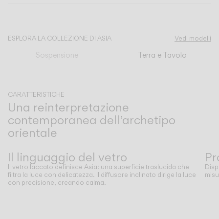
CATALOGO
ESPLORA LA COLLEZIONE DI ASIA
Vedi modelli
Sospensione
Terra e Tavolo
US/Canada
International
CARATTERISTICHE
Una reinterpretazione
contemporanea dell’archetipo
orientale
Precedente
Successivo
Il linguaggio del vetro
Pr
Il vetro laccato definisce Asia: una superficie traslucida che
Disp
filtra la luce con delicatezza. Il diffusore inclinato dirige la luce
misu
con precisione, creando calma.