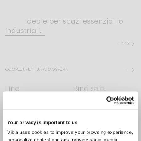
Inspirational Book
Ideale per spazi essenziali o
industriali.
1
/
2
Preced
Su
COMPLETA LA TUA ATMOSFERA
Prec
Su
Line
Bind solo
SOFFITTO
SOFFITTO
Your privacy is important to us
CONOSCI IL DESIGNER
Vibia uses cookies to improve your browsing experience,
Antoni Arola
personalize content and ads, provide social media