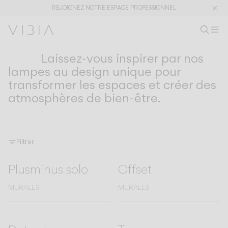
REJOIGNEZ NOTRE ESPACE PROFESSIONNEL
Recherc
FR
Rech
M
Es
Laissez-vous inspirer par nos
COLLECTIONS
Collections
lampes au design unique pour
transformer les espaces et créer des
PRODUITS
APPLICATIONS
atmosphères de bien-être.
Voir tout
Suspensions
The Latest
Plusminus
Designers
Pied Table
Plafonniers
Murales
Filtrer
Extérieur
Plusminus solo
Offset
MURALES
MURALES
DÉCOUVRIR
CONCEPTS DE DESIGN
Shaping Atmospheres –
Atmosphere Creators
Catalogue Général
Emotion and Materiality
Complementary Light