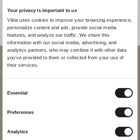
Guise
Funnel
Your privacy is important to us
CATALOGUE
Vibia uses cookies to improve your browsing experience,
MURALES
MURALES
personalize content and ads, provide social media
features, and analyze our traffic. We share this
US/Canada
information with our social media, advertising, and
Pin
Kontorno
International
analytics partners, who may combine it with other data
Bienvenue chez Vibia
you've provided to them or collected from your use of
MURALES
MURALES
their services.
Vous essayez d’accéder à notre
International
website
Origami
North
Consent
Essential
Selection
MURALES
MURALES
Veuillez sélectionner le site web correspondant à votre région afin
de vous assurer que tous les produits disponibles respectent les
certifications de sécurité locales. Notez que certains produits
peuvent ne pas être disponibles dans toutes les régions.
Preferences
Musa
I.cono
Changer de région
Analytics
MURALES
MURALES