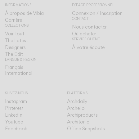
INFORMATIONS
ESPACE PROFESSIONNEL
À propos de Vibia
Connexion / Inscription
CONTACT
Carrière
COLLECTIONS
Nous contacter
Voir tout
Où acheter
SERVICE CLIENT
The Latest
Designers
À votre écoute
The Edit
LANGUE & RÉGION
Français
Français
International
International
SUIVEZ-NOUS
PLATFORMS
Instagram
Archdaily
Pinterest
Archello
LinkedIn
Archiproducts
Youtube
Architonic
Facebook
Office Snapshots