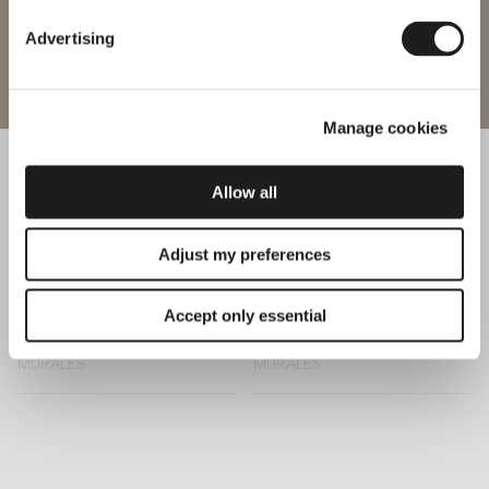
Advertising
Sticks
Structural
Entrer sur le site
MURALES
MURALES
Manage cookies
Puck
Suite
Allow all
MURALES
MURALES
Adjust my preferences
Accept only essential
Set
Alpha
MURALES
MURALES