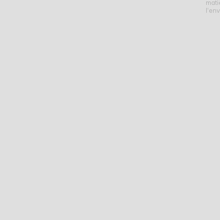
mati
l'en