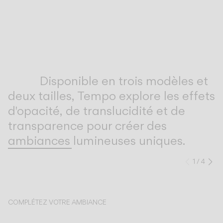
Inspirational Book
Disponible en trois modèles et
deux tailles, Tempo explore les effets
d'opacité, de translucidité et de
transparence pour créer des
ambiances lumineuses uniques.
1
/
4
Précéd
Su
COMPLÉTEZ VOTRE AMBIANCE