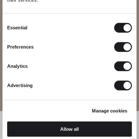
their services.
Vous essayez d’accéder à notre
International
website
Consent
Essential
Selection
Veuillez sélectionner le site web correspondant à votre région afin
de vous assurer que tous les produits disponibles respectent les
certifications de sécurité locales. Notez que certains produits
peuvent ne pas être disponibles dans toutes les régions.
Preferences
Changer de région
Analytics
Advertising
Entrer sur le site
Manage cookies
Allow all