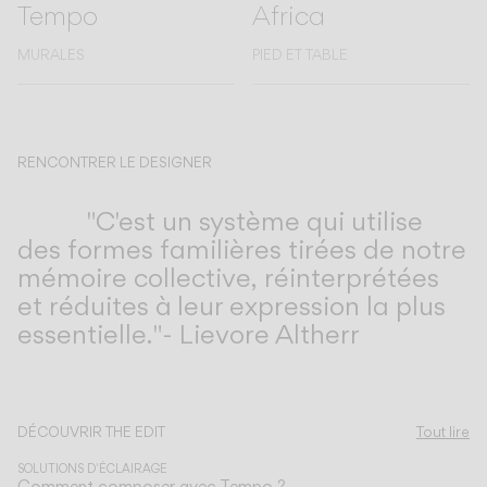
Tempo
Africa
MURALES
PIED ET TABLE
RENCONTRER LE DESIGNER
Lievore Altherr
"C'est un système qui utilise
des formes familières tirées de notre
mémoire collective, réinterprétées
et réduites à leur expression la plus
essentielle."- Lievore Altherr
Découvrez-en plus sur Tempo et toutes nos collections.
DÉCOUVRIR THE EDIT
Tout lire
SOLUTIONS D'ÉCLAIRAGE
Comment composer avec Tempo ?