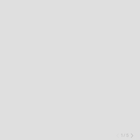
1
/
5
Précéd
Su