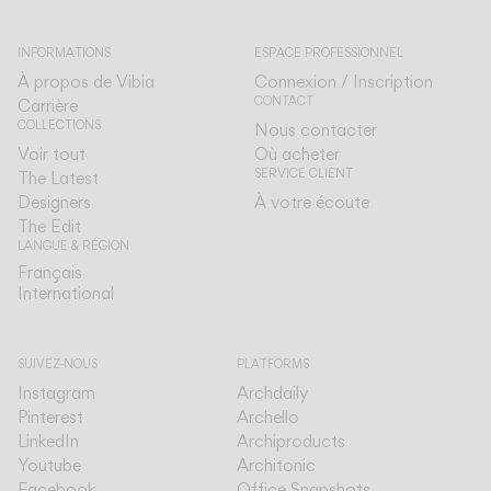
INFORMATIONS
ESPACE PROFESSIONNEL
À propos de Vibia
Connexion / Inscription
CONTACT
Carrière
COLLECTIONS
Nous contacter
Voir tout
Où acheter
SERVICE CLIENT
The Latest
Designers
À votre écoute
The Edit
LANGUE & RÉGION
Français
Français
International
International
SUIVEZ-NOUS
PLATFORMS
Instagram
Archdaily
Pinterest
Archello
LinkedIn
Archiproducts
Youtube
Architonic
Facebook
Office Snapshots