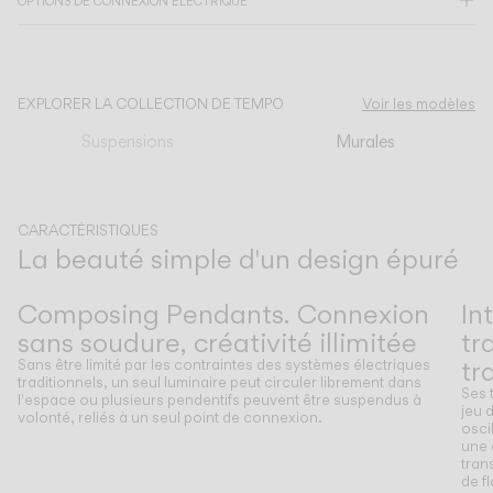
OPTIONS DE CONNEXION ÉLECTRIQUE
CATALOGUE
EXPLORER LA COLLECTION DE TEMPO
Voir les modèles
US/Canada
Suspensions
Murales
International
CARACTÉRISTIQUES
La beauté simple d'un design épuré
Précédent
Suivant
Composing Pendants. Connexion
In
sans soudure, créativité illimitée
tr
tr
Sans être limité par les contraintes des systèmes électriques
traditionnels, un seul luminaire peut circuler librement dans
Ses 
l'espace ou plusieurs pendentifs peuvent être suspendus à
jeu 
volonté, reliés à un seul point de connexion.
osci
une 
tran
de f