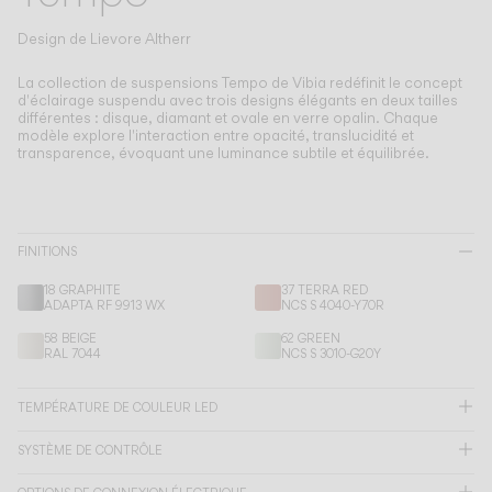
Living the Outdoor
Composing Pendants
Design de
Lievore Altherr
Atmosphères Conscientes
La collection de suspensions Tempo de Vibia redéfinit le concept
d'éclairage suspendu avec trois designs élégants en deux tailles
différentes : disque, diamant et ovale en verre opalin.
Chaque
Services
modèle explore l'interaction entre opacité, translucidité et
transparence, évoquant une luminance subtile et équilibrée.
Téléchargements
À propos
FINITIONS
18 GRAPHITE
37 TERRA RED
Espace Professionnel
ADAPTA RF 9913 WX
NCS S 4040-Y70R
58 BEIGE
62 GREEN
LANGUE
RAL 7044
NCS S 3010-G20Y
TEMPÉRATURE DE COULEUR LED
English
Français
Español
SYSTÈME DE CONTRÔLE
Italiano
Deutsch