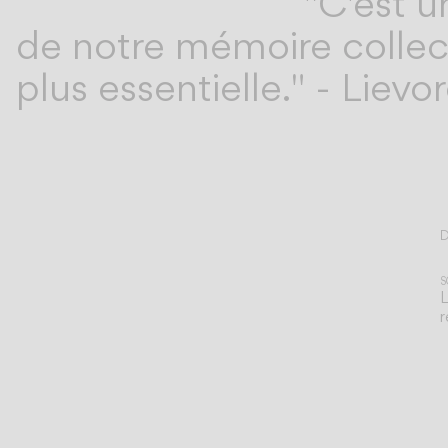
"C'est u
de notre mémoire collecti
plus essentielle." - Lievo
D
T
S
L
r