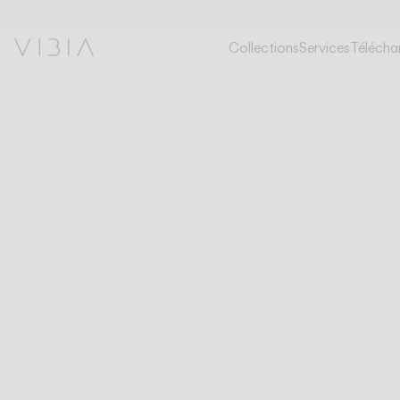
Collections
Services
Télécha
COLLECTIONS
MURALES
TEMPO