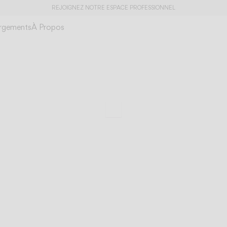
REJOIGNEZ NOTRE ESPACE PROFESSIONNEL
rgements
À Propos
Tempo
Éclairage archétyp
Faire défiler jusqu’aux