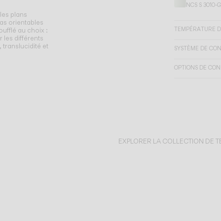
NCS S 3010-
les plans
ras orientables
TEMPÉRATURE D
oufflé au choix :
 les différents
 translucidité et
SYSTÈME DE CO
OPTIONS DE CON
EXPLORER LA COLLECTION DE 