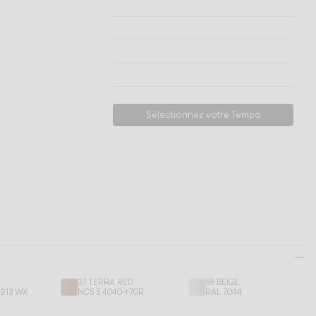
Informations techniques
Voir les modèles
Télécharger
Demander de l’assistance
Sélectionnez votre Tempo
37 TERRA RED
58 BEIGE
9913 WX
NCS S 4040-Y70R
RAL 7044