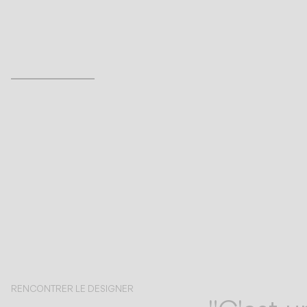
Inspirational Book
RENCONTRER LE DESIGNER
Lievore Altherr