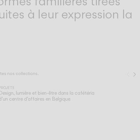
ormes familières tirées
ites à leur expression la
tes nos collections.
Pré
S
1
/
2
PROJETS
Design, lumière et bien-être dans la cafétéria
d’un centre d’affaires en Belgique