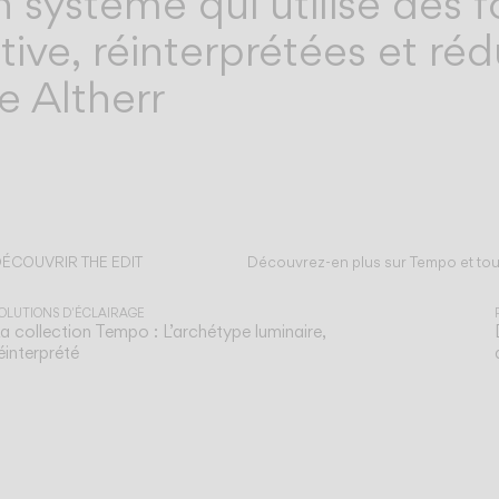
n système qui utilise des f
ve, réinterprétées et rédu
re Altherr
ÉCOUVRIR THE EDIT
Découvrez-en plus sur Tempo et tou
out lire
OLUTIONS D'ÉCLAIRAGE
a collection Tempo : L’archétype luminaire,
éinterprété