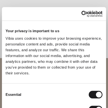
Your privacy is important to us
Vibia uses cookies to improve your browsing experience,
personalize content and ads, provide social media
features, and analyze our traffic. We share this
information with our social media, advertising, and
analytics partners, who may combine it with other data
Bienvenido a Vibia
you've provided to them or collected from your use of
their services.
Estás intentando acceder a nuestra
International
website
Consent
Essential
Selection
Selecciona el sitio web correcto para tu región para asegurarte de
que todos los productos disponibles cumplen con las
certificaciones de seguridad locales. Ten en cuenta que algunos