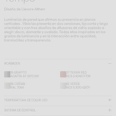
Living the Outdoor
Composing Pendants
Diseño de
Lievore Altherr
Atmósferas Conscientes
Luminarias de pared que afirman su presencia en planos
verticales .
Vibia las presenta en dos versiones, tija corta y larga
orientable y con tres diseños de difusores de vidrio soplado a
Servicios
elegir: disco, diamante y ovalada. Todas ellas inspiradas en los
grados de luminancia y en la interacción entre opacidad,
translucidez y transparencia.
Descargas
Nosotros
ACABADOS
Área Profesional
18 GRAFITO
37 TERRA RED
ADAPTA RF 9913 WX
NCS S 4040-Y70R
IDIOMA
58 CREMA
62 VERDE
RAL 7044
NCS S 3010-G20Y
English
Français
Español
TEMPERATURA DE COLOR LED
SISTEMA DE CONTROL
Italiano
Deutsch