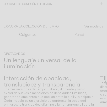
OPCIONES DE CONEXIÓN ELÉCTRICA
CATÁLOGO
EXPLORA LA COLECCIÓN DE TEMPO
Ver modelos
US/Canada
Colgantes
Pared
International
DESTACADOS
Un lenguaje universal de la
iluminación
Anterior
Siguiente
Interacción de opacidad,
Ti
translucidez y transparencia
Temp
dise
Las tres versiones de Tempo —disco, diamante y óvalo—
crea
exploran nuevas dimensiones de densidades lumínicas,
o sa
generando ambientes que oscilan entre lo sutil y lo palpable.
nost
Cada modelo es un ejercicio de contraste: la opacidad
armó
enmarca, la translucidez difumina y la transparencia libera la