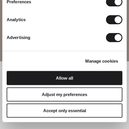
productos pueden no estar disponibles en todas las regiones.
Preferences
Cambiar de región
Analytics
Advertising
Entrar al sitio
Manage cookies
Allow all
Adjust my preferences
Accept only essential