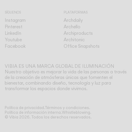
SÍGUENOS
PLATAFORMAS
Instagram
Archdaily
Pinterest
Archello
LinkedIn
Archiproducts
Youtube
Architonic
Facebook
Office Snapshots
VIBIA ES UNA MARCA GLOBAL DE ILUMINACIÓN
Nuestro objetivo es mejorar la vida de las personas a través
de la creación de atmósferas únicas que fomenten el
bienestar, combinando diseño, tecnología y luz para
transformar los espacios donde vivimos.
Ver más
Política de privacidad.
Términos y condiciones.
Política de información interna.
Whistleblowing.
© Vibia
2026
.
Todos los derechos reservados.
Aplicación
Selecciona tu Tempo
COLGANTES
PARED
Información técnica