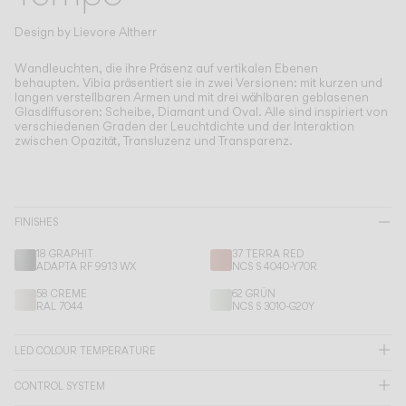
Living the Outdoor
Composing Pendants
Design by
Lievore Altherr
Bewusste Atmosphären
Wandleuchten, die ihre Präsenz auf vertikalen Ebenen
behaupten.
Vibia präsentiert sie in zwei Versionen: mit kurzen und
langen verstellbaren Armen und mit drei wählbaren geblasenen
Services
Glasdiffusoren: Scheibe, Diamant und Oval. Alle sind inspiriert von
verschiedenen Graden der Leuchtdichte und der Interaktion
zwischen Opazität, Transluzenz und Transparenz.
Downloads
Über uns
FINISHES
Working Area
18 GRAPHIT
37 TERRA RED
ADAPTA RF 9913 WX
NCS S 4040-Y70R
SPRACHE
58 CREME
62 GRÜN
RAL 7044
NCS S 3010-G20Y
English
Français
Español
LED COLOUR TEMPERATURE
CONTROL SYSTEM
Italiano
Deutsch