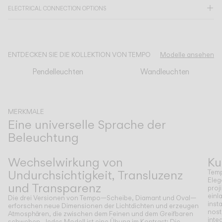
ELECTRICAL CONNECTION OPTIONS
KATALOG
ENTDECKEN SIE DIE KOLLEKTION VON TEMPO
Modelle ansehen
US/Canada
Pendelleuchten
Wandleuchten
International
MERKMALE
Eine universelle Sprache der
Beleuchtung
Zurück
Weiter
Wechselwirkung von
Ku
Undurchsichtigkeit, Transluzenz
Temp
Eleg
und Transparenz
proj
einl
Die drei Versionen von Tempo—Scheibe, Diamant und Oval—
inst
erforschen neue Dimensionen der Lichtdichten und erzeugen
nost
Atmosphären, die zwischen dem Feinen und dem Greifbaren
inte
schweben. Jedes Modell ist eine Übung im Kontrast: Die