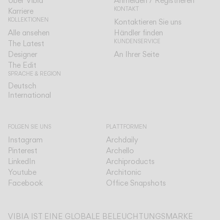
Über Vibia
Anmelden / Registrieren
KONTAKT
Karriere
KOLLEKTIONEN
Kontaktieren Sie uns
Alle ansehen
Händler finden
KUNDENSERVICE
The Latest
Designer
An Ihrer Seite
The Edit
SPRACHE & REGION
Deutsch
Deutsch
International
International
FOLGEN SIE UNS
PLATTFORMEN
Instagram
Archdaily
Pinterest
Archello
LinkedIn
Archiproducts
Youtube
Architonic
Facebook
Office Snapshots
VIBIA IST EINE GLOBALE BELEUCHTUNGSMARKE