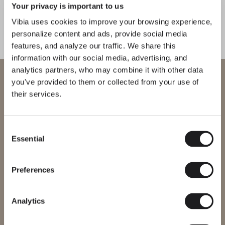
Your privacy is important to us
Vibia uses cookies to improve your browsing experience,
personalize content and ads, provide social media
features, and analyze our traffic. We share this
information with our social media, advertising, and
analytics partners, who may combine it with other data
Willkommen bei Vibia
you've provided to them or collected from your use of
their services.
Sie versuchen, auf unser
International
website
Consent
Essential
Bitte wählen Sie die richtige Website für Ihre Region, um
Selection
sicherzustellen, dass alle verfügbaren Produkte den lokalen
Sicherheitszertifizierungen entsprechen. Beachten Sie, dass
einige Produkte möglicherweise nicht in jeder Region verfügbar
Preferences
sind.
Region ändern
Analytics