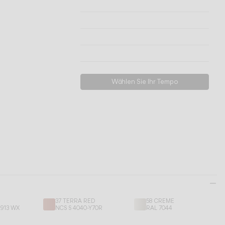
Technische Informationen
Modelle ansehen
Herunterladen
Support anfordern
Wählen Sie Ihr Tempo
37 TERRA RED
58 CREME
9913 WX
NCS S 4040-Y70R
RAL 7044