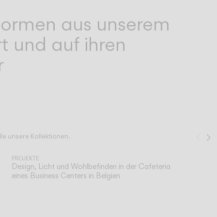
e Formen aus unserem
t und auf ihren
r
le unsere Kollektionen.
Zur
W
1
/
2
PROJEKTE
Design, Licht und Wohlbefinden in der Cafeteria
eines Business Centers in Belgien