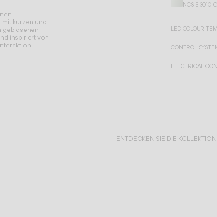
NCS S 3010-
enen
: mit kurzen und
LED COLOUR TE
en geblasenen
nd inspiriert von
nteraktion
CONTROL SYSTE
ELECTRICAL CO
ENTDECKEN SIE DIE KOLLEKTIO