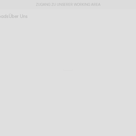
ZUGANG ZU UNSERER WORKING AREA
oads
Über Uns
Tempo
Archetypische Bel
Zu den technischen Da