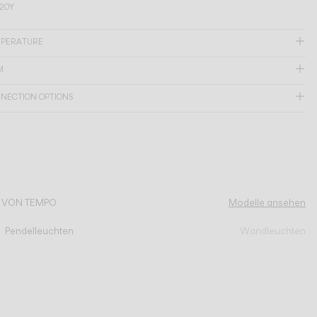
G20Y
MPERATURE
M
NNECTION OPTIONS
N VON TEMPO
Modelle ansehen
Pendelleuchten
Wandleuchten