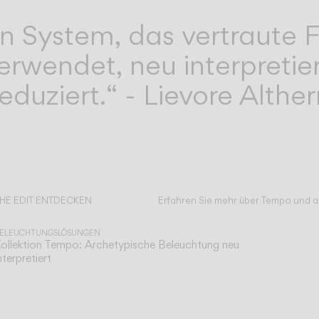
 ein System, das vertraut
erwendet, neu interpretier
duziert.“ - Lievore Alther
HE EDIT ENTDECKEN
Erfahren Sie mehr über Tempo und al
lles lesen
ELEUCHTUNGSLÖSUNGEN
ollektion Tempo: Archetypische Beleuchtung neu
nterpretiert