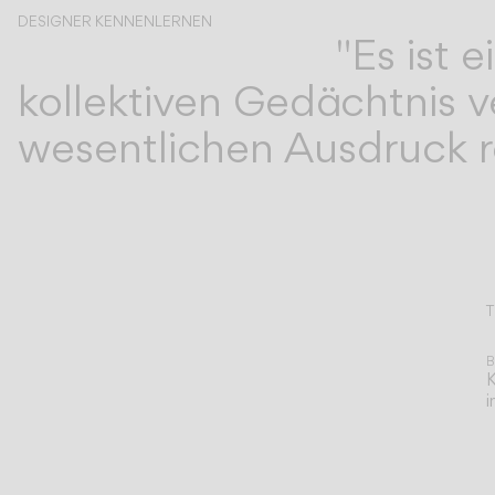
DESIGNER KENNENLERNEN
"Es ist
Lievore Altherr
kollektiven Gedächtnis v
wesentlichen Ausdruck re
T
A
B
K
i