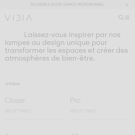
REJOIGNEZ NOTRE ESPACE PROFESSIONNEL
Recherc
FR
Rech
M
Es
Laissez-vous inspirer par nos
COLLECTIONS
Collections
lampes au design unique pour
transformer les espaces et créer des
PRODUITS
APPLICATIONS
atmosphères de bien-être.
Voir tout
Suspensions
The Latest
Plusminus
Designers
Pied Table
Plafonniers
Murales
Filtrer
Extérieur
Closer
Pro
PIED ET TABLE
PIED ET TABLE
DÉCOUVRIR
CONCEPTS DE DESIGN
Shaping Atmospheres –
Atmosphere Creators
Catalogue Général
Emotion and Materiality
Complementary Light