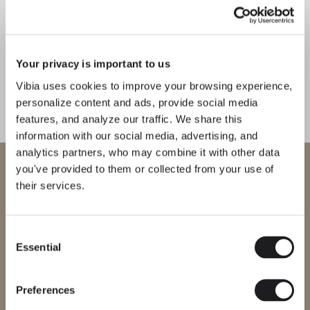
Knit
Sticks solo
CATALOGUE
PIED ET TABLE
PIED ET TABLE
Your privacy is important to us
US/Canada
Vibia uses cookies to improve your browsing experience,
Mayfair
Mayfair mini
personalize content and ads, provide social media
International
features, and analyze our traffic. We share this
PIED ET TABLE
PIED ET TABLE
information with our social media, advertising, and
analytics partners, who may combine it with other data
Bienvenue chez Vibia
you've provided to them or collected from your use of
Flat
Pin
their services.
Vous essayez d’accéder à notre
PIED ET TABLE
PIED ET TABLE
International
website
Consent
Essential
Selection
Veuillez sélectionner le site web correspondant à votre région afin
North
Musa
de vous assurer que tous les produits disponibles respectent les
certifications de sécurité locales. Notez que certains produits
peuvent ne pas être disponibles dans toutes les régions.
Preferences
PIED ET TABLE
PIED ET TABLE