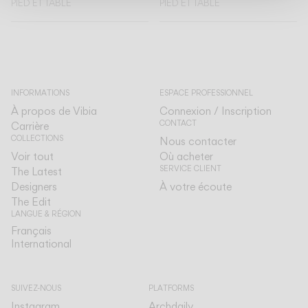
PIED ET TABLE
PIED ET TABLE
INFORMATIONS
ESPACE PROFESSIONNEL
À propos de Vibia
Connexion / Inscription
CONTACT
Carrière
COLLECTIONS
Nous contacter
Voir tout
Où acheter
SERVICE CLIENT
The Latest
Designers
À votre écoute
The Edit
LANGUE & RÉGION
Français
Français
International
International
SUIVEZ-NOUS
PLATFORMS
Instagram
Archdaily