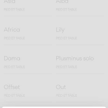
Asia
Alba
Living the Outdoor
Composing Pendants
PIED ET TABLE
PIED ET TABLE
Atmosphères Conscientes
Services
Africa
Lily
PIED ET TABLE
PIED ET TABLE
Téléchargements
À propos
Dama
Plusminus solo
PIED ET TABLE
PIED ET TABLE
Espace Professionnel
LANGUE
Offset
Out
English
Français
Español
PIED ET TABLE
PIED ET TABLE
Italiano
Deutsch