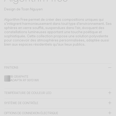
Living the Outdoor
Composing Pendants
Design de
Toan Nguyen
Atmosphères Conscientes
Algorithm Free permet de créer des compositions uniques qui
s’intègrent harmonieusement dans tout type d’environnement.
Ses
sphères en verre soufflé, suspendues dans l’air, évoquent des
Services
constellations lumineuses apportant une touche poétique et
sophistiquée. Cette collection propose une solution polyvalente
pour concevoir des atmosphères personnalisées, adaptée aussi
Téléchargements
bien aux espaces résidentiels qu’aux lieux publics.
À propos
FINITIONS
Espace Professionnel
18 GRAPHITE
ADAPTA RF 9913 WX
LANGUE
TEMPÉRATURE DE COULEUR LED
English
Français
Español
SYSTÈME DE CONTRÔLE
Italiano
Deutsch
OPTIONS DE CONNEXION ÉLECTRIQUE