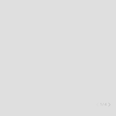
1
/
4
Précéd
Su