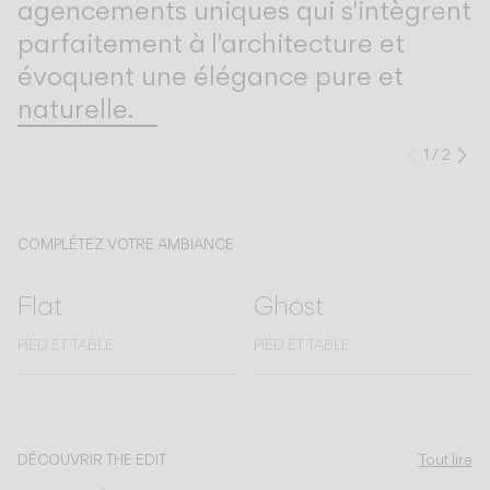
agencements uniques qui s'intègrent
parfaitement à l'architecture et
évoquent une élégance pure et
naturelle.
1
/
2
Précéd
Su
COMPLÉTEZ VOTRE AMBIANCE
Flat
Ghost
PIED ET TABLE
PIED ET TABLE
Découvrez-en plus sur Algorithm Free et toutes nos collections.
DÉCOUVRIR THE EDIT
Tout lire