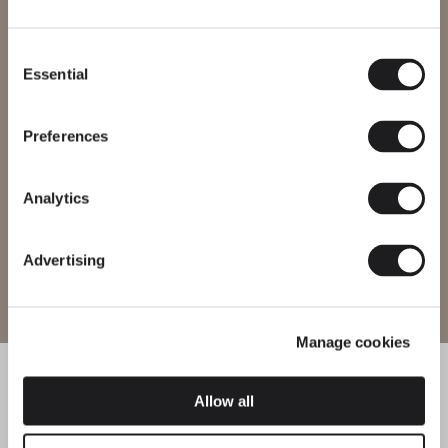
Vous essayez d’accéder à notre
International
website
Consent
Essential
Selection
Veuillez sélectionner le site web correspondant à votre région afin
de vous assurer que tous les produits disponibles respectent les
certifications de sécurité locales. Notez que certains produits
peuvent ne pas être disponibles dans toutes les régions.
Preferences
Changer de région
Analytics
Advertising
Entrer sur le site
Manage cookies
Allow all