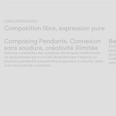
CATALOGUE
CARACTÉRISTIQUES
Composition libre, expression pure
US/Canada
Précédent
Suivant
Composing Pendants. Connexion
Be
International
sans soudure, créativité illimitée
Comm
beau
Sans les contraintes des systèmes électriques traditionnels,
glob
un seul luminaire peut circuler librement dans l'espace ou
mult
plusieurs pendentifs peuvent être suspendus à volonté, reliés
esth
à un seul point de connexion.