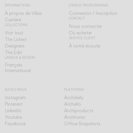
INFORMATIONS
ESPACE PROFESSIONNEL
À propos de Vibia
Connexion / Inscription
CONTACT
Carrière
COLLECTIONS
Nous contacter
Voir tout
Où acheter
SERVICE CLIENT
The Latest
Designers
À votre écoute
The Edit
LANGUE & RÉGION
Français
Français
International
International
SUIVEZ-NOUS
PLATFORMS
Instagram
Archdaily
Pinterest
Archello
LinkedIn
Archiproducts
Youtube
Architonic
Facebook
Office Snapshots