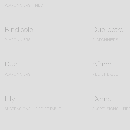
PLAFONNIERS
PIED
CATALOGUE
Bind solo
Duo petra
US/Canada
PLAFONNIERS
PLAFONNIERS
International
Duo
Africa
PLAFONNIERS
PIED ET TABLE
Lily
Dama
SUSPENSIONS
PIED ET TABLE
SUSPENSIONS
PIE