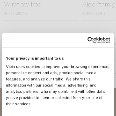
Wireflow free
Algorithm g
SUSPENSIONS
SUSPENSIONS
Break plus
Meridiano
APPLIQUE MURALE
LAMPE SUR PIED OU
APPLIQUE MURALE
Your privacy is important to us
Vibia uses cookies to improve your browsing experience,
Mayfair
Mayfair min
personalize content and ads, provide social media
features, and analyze our traffic. We share this
PIED ET TABLE
SUSPENSIONS
PIED ET TABLE
information with our social media, advertising, and
analytics partners, who may combine it with other data
Bienvenue chez Vibia
you've provided to them or collected from your use of
Puck wall art
Halo jewel
their services.
Vous essayez d’accéder à notre
MURALES
SUSPENSIONS