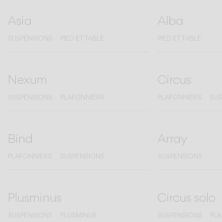
Living the Outdoor
Composing Pendants
Asia
Alba
Atmosphères Conscientes
SUSPENSIONS
PIED ET TABLE
PIED ET TABLE
Services
Nexum
Circus
Téléchargements
SUSPENSIONS
PLAFONNIERS
PLAFONNIERS
SUS
À propos
Bind
Array
Espace Professionnel
PLAFONNIERS
SUSPENSIONS
SUSPENSIONS
LANGUE
English
Français
Español
Plusminus
Circus solo
Italiano
Deutsch
SUSPENSIONS
PLUSMINUS
SUSPENSIONS
PL