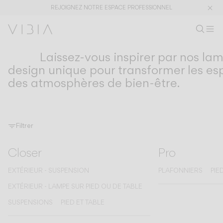
REJOIGNEZ NOTRE ESPACE PROFESSIONNEL
Recherc
FR
Rech
M
Es
Laissez-vous inspirer par nos la
COLLECTIONS
Collections
design unique pour transformer les es
des atmosphères de bien-être.
PRODUITS
APPLICATIONS
Voir tout
Suspensions
The Latest
Plusminus
Designers
Pied Table
Filtrer
Plafonniers
Murales
Closer
Extérieur
Pro
EXTÉRIEUR - SUSPENSION
PLAFONNIERS
PIE
EXTÉRIEUR - LAMPE SUR PIED OU DE TABLE
DÉCOUVRIR
CONCEPTS DE DESIGN
Shaping Atmospheres –
Atmosphere Creators
SUSPENSIONS
PIED ET TABLE
Catalogue Général
Emotion and Materiality
Complementary Light