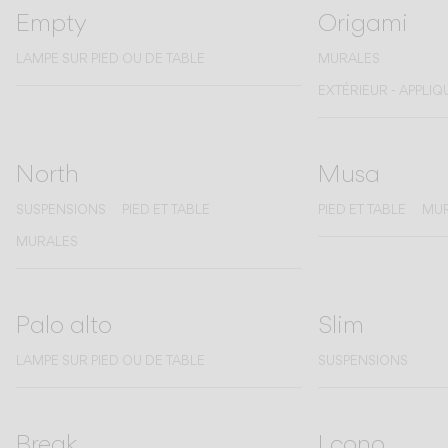
Empty
Origami
LAMPE SUR PIED OU DE TABLE
MURALES
EXTÉRIEUR - APPLI
North
Musa
SUSPENSIONS
PIED ET TABLE
PIED ET TABLE
MU
MURALES
Palo alto
Slim
LAMPE SUR PIED OU DE TABLE
SUSPENSIONS
Break
I.cono