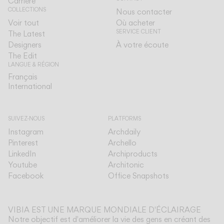
Carrière
COLLECTIONS
Nous contacter
Voir tout
Où acheter
SERVICE CLIENT
The Latest
Designers
À votre écoute
The Edit
LANGUE & RÉGION
Français
Français
International
International
SUIVEZ-NOUS
PLATFORMS
Instagram
Archdaily
Pinterest
Archello
LinkedIn
Archiproducts
Youtube
Architonic
Facebook
Office Snapshots
VIBIA EST UNE MARQUE MONDIALE D'ÉCLAIRAGE
Notre objectif est d'améliorer la vie des gens en créant des