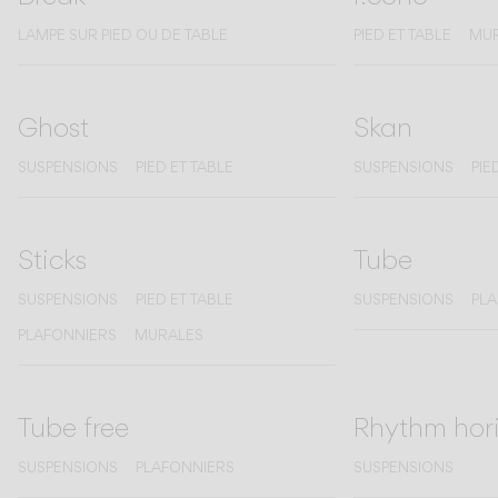
LAMPE SUR PIED OU DE TABLE
PIED ET TABLE
MU
Ghost
Skan
SUSPENSIONS
PIED ET TABLE
SUSPENSIONS
PIE
Sticks
Tube
SUSPENSIONS
PIED ET TABLE
SUSPENSIONS
PL
PLAFONNIERS
MURALES
Tube free
Rhythm hori
SUSPENSIONS
PLAFONNIERS
SUSPENSIONS