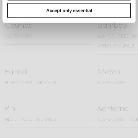
Accept only essential
Cosmos
Bamboo
SUSPENSIONS
LAMPE SUR PIED OU
APPLIQUE MURALE
Funnel
Match
PLAFONNIERS
MURALES
SUSPENSIONS
Pin
Kontorno
PIED ET TABLE
MURALES
SUSPENSIONS
MU