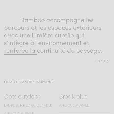
Inspirational Book
Bamboo accompagne les
parcours et les espaces extérieurs
avec une lumière subtile qui
s’intègre à l’environnement et
renforce la continuité du paysage.
1
/
3
Précéd
Su
COMPLÉTEZ VOTRE AMBIANCE
Dots outdoor
Break plus
LAMPE SUR PIED OU DE TABLE
APPLIQUE MURALE
APPLIQUE MURALE