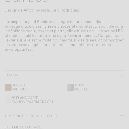
Living the Outdoor
Composing Pendants
Design de
Antoni Arola & Enric Rodríguez
Atmosphères Conscientes
La lampe sur pied Bamboo s’intègre naturellement dans le
paysage grâce à ses lignes élancées et discrètes.
Disponible dans
les finitions caqui, oxyde et pierre, elle diffuse une illumination LED
Services
chaude et subtile qui se fond avec l’environnement. Conçue pour
l’extérieur, elle est parfaite pour marquer des allées, accompagner
les zones paysagées ou créer des atmosphères nocturnes
Téléchargements
enveloppantes.
À propos
FINITIONS
Espace Professionnel
54 OXYDÉ
07 KAKI
RAL 8017
RAL 7006
LANGUE
58 BLANC CASSÉ
PANTONE WARM GRAY 2 U
English
Français
Español
TEMPÉRATURE DE COULEUR LED
Italiano
Deutsch
SYSTÈME DE CONTRÔLE