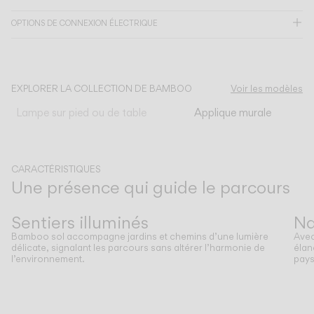
OPTIONS DE CONNEXION ÉLECTRIQUE
CATALOGUE
US/Canada
EXPLORER LA COLLECTION DE BAMBOO
Voir les modèles
Lampe sur pied ou de table
Applique murale
International
CARACTÉRISTIQUES
Une présence qui guide le parcours
Précédent
Suivant
Sentiers illuminés
Na
Bamboo sol accompagne jardins et chemins d’une lumière
Avec
délicate, signalant les parcours sans altérer l’harmonie de
élan
l’environnement.
pays