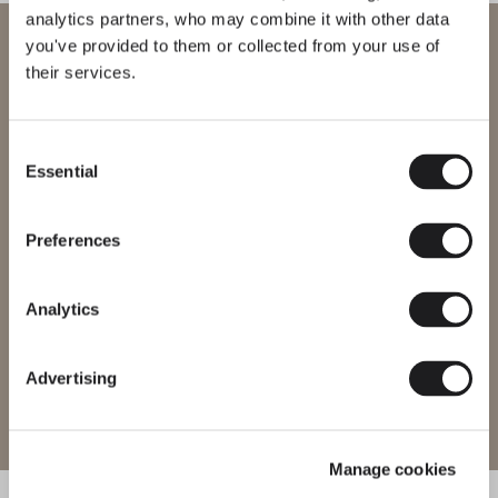
analytics partners, who may combine it with other data
Bienvenue chez Vibia
you've provided to them or collected from your use of
their services.
Vous essayez d’accéder à notre
International
website
Consent
Essential
Selection
Veuillez sélectionner le site web correspondant à votre région afin
de vous assurer que tous les produits disponibles respectent les
certifications de sécurité locales. Notez que certains produits
peuvent ne pas être disponibles dans toutes les régions.
Preferences
Changer de région
Analytics
Advertising
Entrer sur le site
Manage cookies