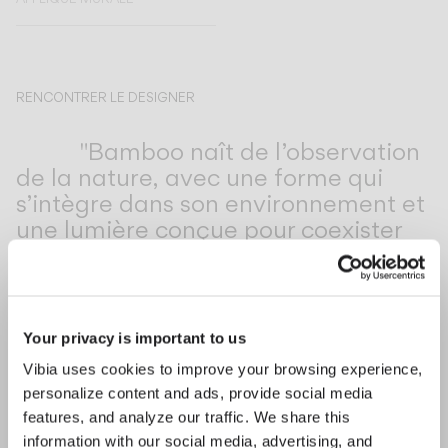
RENCONTRER LE DESIGNER
Antoni Arola & Enric Rodríguez
"Bamboo naît de l’observation
de la nature, avec une forme qui
s’intègre dans son environnement et
une lumière conçue pour coexister
avec le paysage." — Antoni Arola &
Enric Rodríguez
Your privacy is important to us
Découvrez-en plus sur Bamboo et toutes nos collections.
Vibia uses cookies to improve your browsing experience,
DÉCOUVRIR THE EDIT
Tout lire
personalize content and ads, provide social media
SOLUTIONS D'ÉCLAIRAGE
features, and analyze our traffic. We share this
Des créations lumineuses iconiques pour l’extérieur
information with our social media, advertising, and