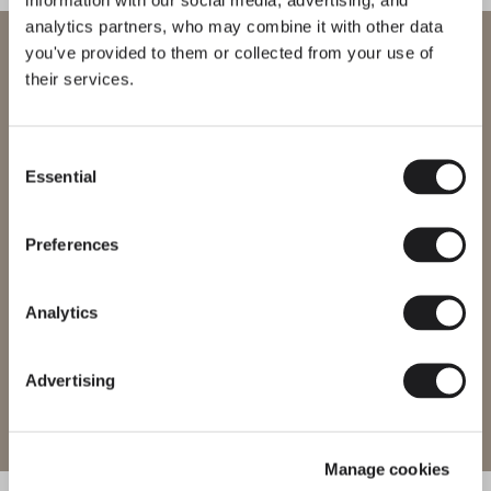
analytics partners, who may combine it with other data
Bienvenue chez Vibia
you've provided to them or collected from your use of
their services.
Vous essayez d’accéder à notre
International
website
Consent
Essential
Selection
Veuillez sélectionner le site web correspondant à votre région afin
de vous assurer que tous les produits disponibles respectent les
certifications de sécurité locales. Notez que certains produits
peuvent ne pas être disponibles dans toutes les régions.
Preferences
Changer de région
Analytics
Advertising
Entrer sur le site
Manage cookies