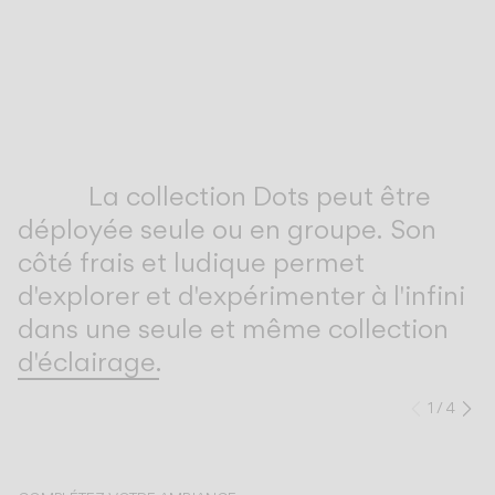
Inspirational Book
La collection Dots peut être
déployée seule ou en groupe. Son
côté frais et ludique permet
d'explorer et d'expérimenter à l'infini
dans une seule et même collection
d'éclairage.
1
/
4
Précéd
Su