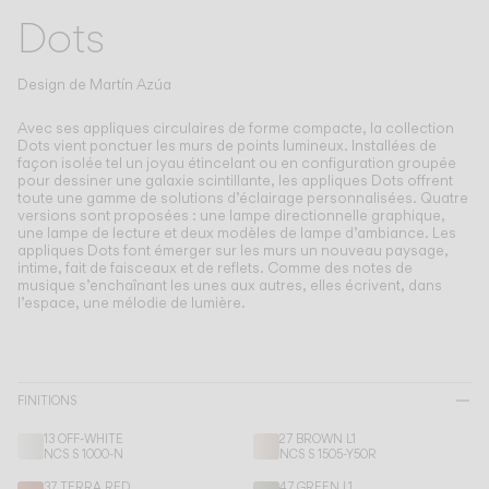
Living the Outdoor
Dots
Composing Pendants
Atmosphères Conscientes
Design de
Martín Azúa
Services
Avec ses appliques circulaires de forme compacte, la collection
Dots vient ponctuer les murs de points lumineux.
Installées de
façon isolée tel un joyau étincelant ou en configuration groupée
pour dessiner une galaxie scintillante, les appliques Dots offrent
Téléchargements
toute une gamme de solutions d’éclairage personnalisées. Quatre
versions sont proposées : une lampe directionnelle graphique,
une lampe de lecture et deux modèles de lampe d’ambiance. Les
À propos
appliques Dots font émerger sur les murs un nouveau paysage,
intime, fait de faisceaux et de reflets. Comme des notes de
musique s’enchaînant les unes aux autres, elles écrivent, dans
l’espace, une mélodie de lumière.
Espace Professionnel
LANGUE
FINITIONS
English
Français
Español
13 OFF-WHITE
27 BROWN L1
NCS S 1000-N
NCS S 1505-Y50R
Italiano
Deutsch
37 TERRA RED
47 GREEN L1