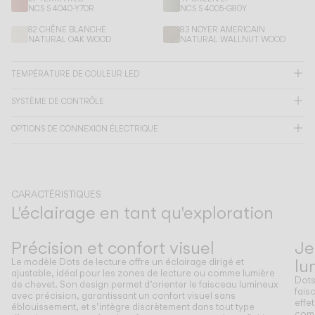
NCS S 4040-Y70R
NCS S 4005-G80Y
82 CHÊNE BLANCHE
83 NOYER AMERICAIN
CATALOGUE
NATURAL OAK WOOD
NATURAL WALLNUT WOOD
TEMPÉRATURE DE COULEUR LED
US/Canada
SYSTÈME DE CONTRÔLE
International
OPTIONS DE CONNEXION ÉLECTRIQUE
CARACTÉRISTIQUES
L'éclairage en tant qu'exploration
Précédent
Suivant
Précision et confort visuel
Je
lu
Le modèle Dots de lecture offre un éclairage dirigé et
ajustable, idéal pour les zones de lecture ou comme lumière
Dots
de chevet. Son design permet d’orienter le faisceau lumineux
fais
avec précision, garantissant un confort visuel sans
effe
éblouissement, et s’intègre discrètement dans tout type
comp