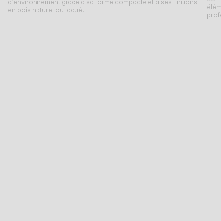
d’environnement grâce à sa forme compacte et à ses finitions
élém
en bois naturel ou laqué.
prof