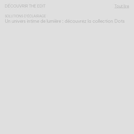
Découvrez-en plus sur Dots et toutes nos collections
DÉCOUVRIR THE EDIT
Tout lire
SOLUTIONS D'ÉCLAIRAGE
Un univers intime de lumière : découvrez la collection Dots