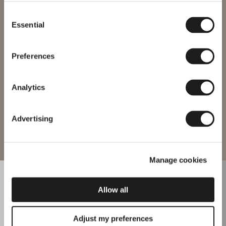
International
website
Consent
Essential
Selection
Veuillez sélectionner le site web correspondant à votre région afin
de vous assurer que tous les produits disponibles respectent les
certifications de sécurité locales. Notez que certains produits
peuvent ne pas être disponibles dans toutes les régions.
Preferences
Changer de région
Analytics
Advertising
Entrer sur le site
Manage cookies
Allow all
Adjust my preferences