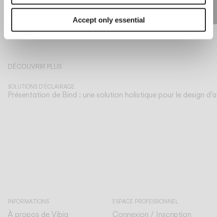
Accept only essential
En savoir plus sur Martín Azúa et les collections de Vibia sur The Edit
DÉCOUVRIR PLUS
SOLUTIONS D'ÉCLAIRAGE
Présentation de Bind : une solution holistique pour le design d
INFORMATIONS
ESPACE PROFESSIONNEL
À propos de Vibia
Connexion / Inscription