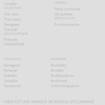
CONTACT
Carrière
COLLECTIONS
Nous contacter
Voir tout
Où acheter
SERVICE CLIENT
The Latest
Designers
À votre écoute
The Edit
LANGUE & RÉGION
Français
Français
International
International
SUIVEZ-NOUS
PLATFORMS
Instagram
Archdaily
Pinterest
Archello
LinkedIn
Archiproducts
Youtube
Architonic
Facebook
Office Snapshots
VIBIA EST UNE MARQUE MONDIALE D'ÉCLAIRAGE