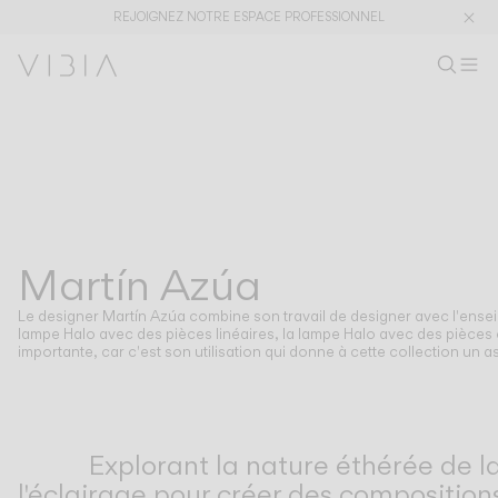
REJOIGNEZ NOTRE ESPACE PROFESSIONNEL
Recherc
FR
Rech
M
Es
Collections
PRODUITS
APPLICATIONS
Voir tout
Suspensions
The Latest
Plusminus
Designers
Pied Table
Martín Azúa
DESIGNERS
MARTÍN AZÚA
Plafonniers
Murales
Le designer Martín Azúa combine son travail de designer avec l'ensei
Extérieur
lampe Halo avec des pièces linéaires, la lampe Halo avec des pièces c
importante, car c'est son utilisation qui donne à cette collection un as
DÉCOUVRIR
CONCEPTS DE DESIGN
Shaping Atmospheres –
Atmosphere Creators
Explorant la nature éthérée de la
Catalogue Général
Emotion and Materiality
l'éclairage pour créer des composition
Complementary Light