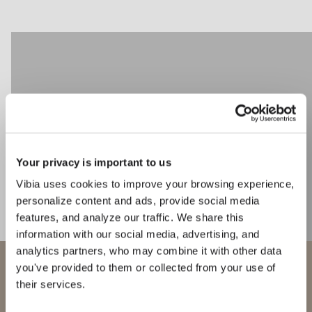
CATALOGUE
US/Canada
International
Your privacy is important to us
Vibia uses cookies to improve your browsing experience,
personalize content and ads, provide social media
features, and analyze our traffic. We share this
information with our social media, advertising, and
analytics partners, who may combine it with other data
Bienvenue chez Vibia
you've provided to them or collected from your use of
their services.
Vous essayez d’accéder à notre