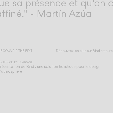
ue sa présence et qu’on 
finé." - Martín Azúa
ÉCOUVRIR THE EDIT
Découvrez-en plus sur Bind et toute
out lire
OLUTIONS D'ÉCLAIRAGE
résentation de Bind : une solution holistique pour le design
’atmosphère