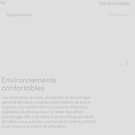
IND
Voir les modèles
Suspensions
Plafonniers
Préc
Su
Environnements
confortables
Les luminaires accent, encastrés et d'éclairage
général de Vibia comprennent l'option de blanc
réglable. En combinant ces lumières blanches
réglables zenithales avec le reste des effets
d'éclairage diffus et indirect du brochure produits
de Vibia, vous pouvez concevoir la scène parfaite
pour chaque moment et utilisation.