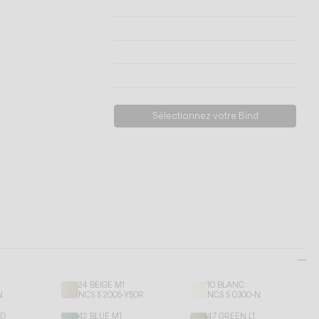
Informations techniques
Voir les modèles
Télécharger
Demander de l’assistance
Sélectionnez votre Bind
24 BEIGE M1
10 BLANC
N
NCS S 2005-Y50R
NCS S 0300-N
ED
42 BLUE M1
47 GREEN L1