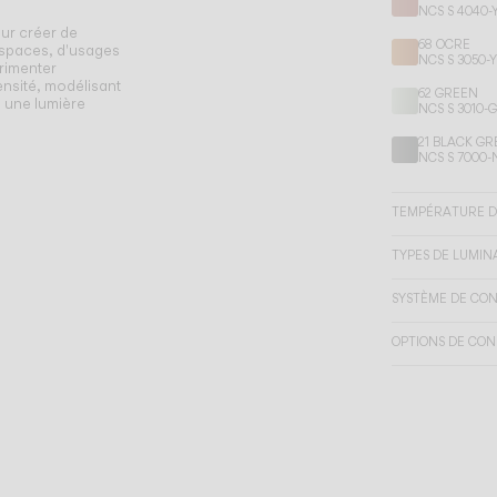
NCS S 4040-
ur créer de
68 OCRE
espaces, d'usages
NCS S 3050-
rimenter
ensité, modélisant
62 GREEN
e une lumière
NCS S 3010-
21 BLACK GR
NCS S 7000-
TEMPÉRATURE D
TYPES DE LUMIN
SYSTÈME DE CO
OPTIONS DE CON