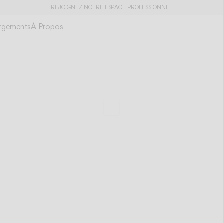
REJOIGNEZ NOTRE ESPACE PROFESSIONNEL
rgements
À Propos
Bind
Une solution holist
Faire défiler jusqu’aux