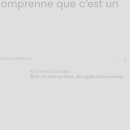
comprenne que c’est un
s nos collections.
Pré
S
1
/
3
SOLUTIONS D'ÉCLAIRAGE
Bind : un seul système, des applications infinies