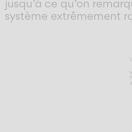
jusqu’à ce qu’on remarq
système extrêmement raf
D
T
S
P
d