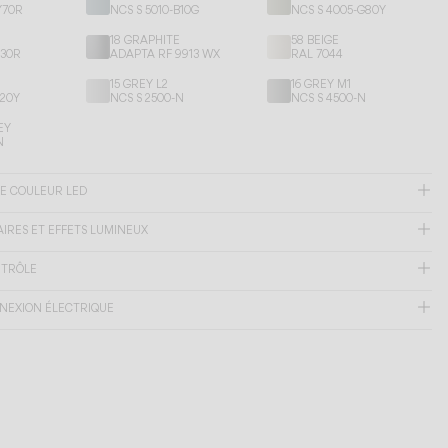
Y70R
NCS S 5010-B10G
NCS S 4005-G80Y
18 GRAPHITE
58 BEIGE
Y30R
ADAPTA RF 9913 WX
RAL 7044
15 GREY L2
16 GREY M1
G20Y
NCS S 2500-N
NCS S 4500-N
EY
N
E COULEUR LED
AIRES ET EFFETS LUMINEUX
NTRÔLE
NEXION ÉLECTRIQUE