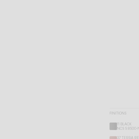
FINITIONS
11 BLACK
NCS S 8500-
37 TERRA R