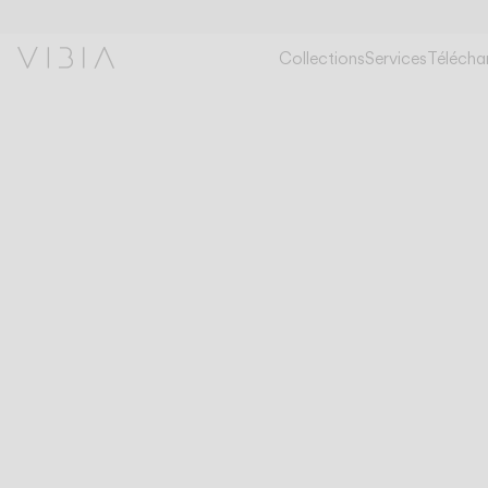
Collections
Services
Télécha
COLLECTIONS
PLAFONNIERS
BIND