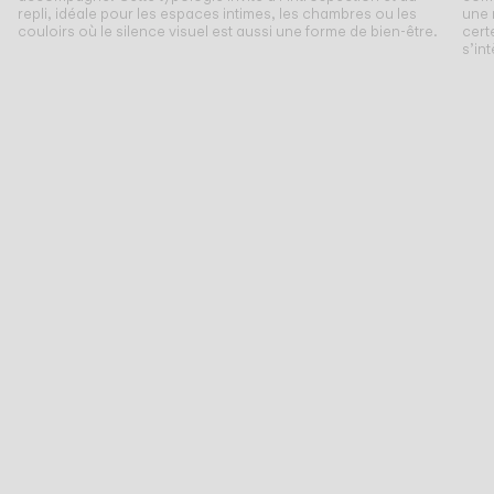
repli, idéale pour les espaces intimes, les chambres ou les
une 
couloirs où le silence visuel est aussi une forme de bien-être.
cert
s’in