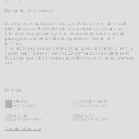
Living the Outdoor
Composing Pendants
Design de
Ichiro Iwasaki
Atmosphères Conscientes
La collection d’appliques Pin se caractérise par une lumière à la
fois d’ambiance et de lecture.
Elle peut être installée dans les
chambres pour accompagner la lecture ou dans les zones de
Services
passage, en combinant plusieurs pièces comme un mural
lumineux.
Vibia propose plusieurs options d’appliques dans cette collection,
Téléchargements
au total sept. Toutes utilisent la LED comme source lumineuse et
l’utilisateur peut choisir entre quatre finitions : noir, blanc, crème et
vert.
À propos
Espace Professionnel
FINITIONS
LANGUE
11 BLACK
23 WARM WHITE
NCS S 8500-N
NCS S 0502-Y50R
58 BEIGE
62 VERT
English
Français
Español
NCS S 2005-Y20R
NCS S 3010-G20Y
Voir plus d'options
Italiano
Deutsch