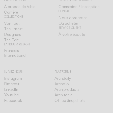
INFORMATIONS
ESPACE PROFESSIONNEL
À propos de Vibia
Connexion / Inscription
CONTACT
Carrière
COLLECTIONS
Nous contacter
Voir tout
Où acheter
SERVICE CLIENT
The Latest
Designers
À votre écoute
The Edit
LANGUE & RÉGION
Français
Français
International
International
SUIVEZ-NOUS
PLATFORMS
Instagram
Archdaily
Pinterest
Archello
LinkedIn
Archiproducts
Youtube
Architonic
Facebook
Office Snapshots