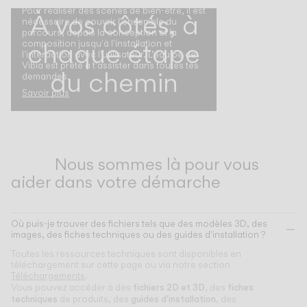
Pour réaliser des scènes de bien-être, il est
À vos côtés, à
nécessaire de couvrir l'ensemble du
parcours, depuis la conception et la
chaque étape
composition jusqu'à l'installation et
l'interaction avec l'utilisateur. L’équipe de
Vibia est prête à t’assister dans toutes tes
du chemin
demandes.
Savoir plus
Nous sommes là pour vous
aider dans votre démarche
Où puis-je trouver des fichiers tels que des modèles 3D, des
images, des fiches techniques ou des guides d'installation ?
Toutes les ressources techniques sont disponibles en
téléchargement sur cette page ou via notre section
Téléchargements
.
fichiers 2D et 3D
fiches
Vous pouvez accéder à des
, des
techniques
guides d'installation
de produits, des
, des