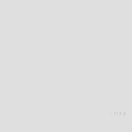
1
/
3
Précéd
Su