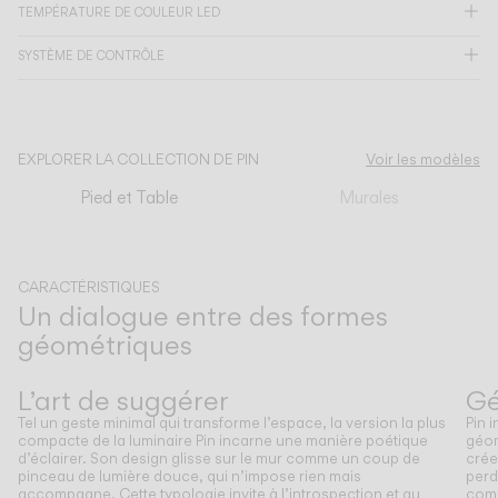
TEMPÉRATURE DE COULEUR LED
CATALOGUE
SYSTÈME DE CONTRÔLE
US/Canada
EXPLORER LA COLLECTION DE PIN
Voir les modèles
International
Pied et Table
Murales
CARACTÉRISTIQUES
Un dialogue entre des formes
géométriques
Précédent
Suivant
L’art de suggérer
Gé
Tel un geste minimal qui transforme l’espace, la version la plus
Pin 
compacte de la luminaire Pin incarne une manière poétique
géom
d’éclairer. Son design glisse sur le mur comme un coup de
crée
pinceau de lumière douce, qui n’impose rien mais
perd
accompagne. Cette typologie invite à l’introspection et au
comm