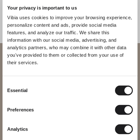
Your privacy is important to us
Vibia uses cookies to improve your browsing experience,
COMPLÉTEZ VOTRE AMBIANCE
personalize content and ads, provide social media
features, and analyze our traffic. We share this
Bind solo
Top
information with our social media, advertising, and
PLAFONNIERS
PLAFONNIERS
analytics partners, who may combine it with other data
Bienvenue chez Vibia
you've provided to them or collected from your use of
their services.
Vous essayez d’accéder à notre
International
website
Découvrez-en plus sur Pin et toutes nos collections
DÉCOUVRIR THE EDIT
Tout lire
Consent
Essential
SOLUTIONS D'ÉCLAIRAGE
Selection
Veuillez sélectionner le site web correspondant à votre région afin
Appliques Pin: un jeu de formes géométriques
de vous assurer que tous les produits disponibles respectent les
certifications de sécurité locales. Notez que certains produits
peuvent ne pas être disponibles dans toutes les régions.
Preferences
Changer de région
Analytics