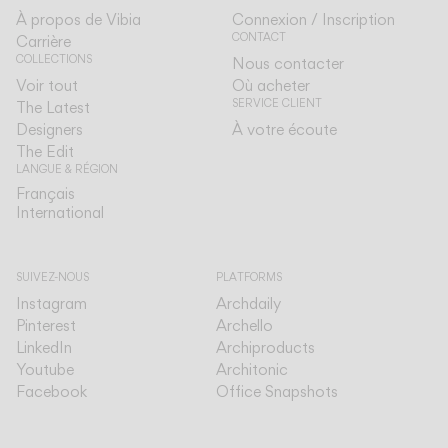
À propos de Vibia
Connexion / Inscription
CONTACT
Carrière
COLLECTIONS
Nous contacter
Voir tout
Où acheter
SERVICE CLIENT
The Latest
Designers
À votre écoute
The Edit
LANGUE & RÉGION
Français
Français
International
International
SUIVEZ-NOUS
PLATFORMS
Instagram
Archdaily
Pinterest
Archello
LinkedIn
Archiproducts
Youtube
Architonic
Facebook
Office Snapshots