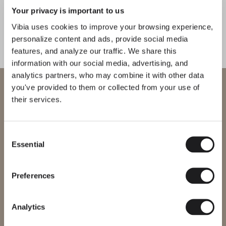
végétation comme dans un paysage
Your privacy is important to us
naturel.
Vibia uses cookies to improve your browsing experience,
personalize content and ads, provide social media
1
/
3
Précéd
Su
features, and analyze our traffic. We share this
information with our social media, advertising, and
analytics partners, who may combine it with other data
COMPLÉTEZ VOTRE AMBIANCE
Bienvenue chez Vibia
you've provided to them or collected from your use of
their services.
Vous essayez d’accéder à notre
Flat
Ghost
International
website
PIED ET TABLE
PIED ET TABLE
Consent
Essential
Selection
Veuillez sélectionner le site web correspondant à votre région afin
de vous assurer que tous les produits disponibles respectent les
certifications de sécurité locales. Notez que certains produits
peuvent ne pas être disponibles dans toutes les régions.
Preferences
Découvrez-en plus sur Palma et toutes nos collections.
DÉCOUVRIR THE EDIT
Tout lire
Changer de région
INSIGHTS
Analytics
Quand l’éclairage imite la nature