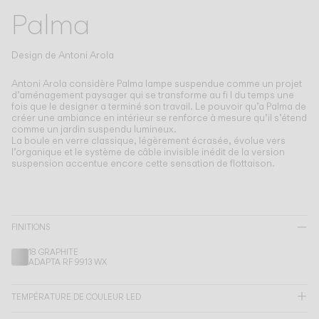
Living the Outdoor
Palma
Composing Pendants
Atmosphères Conscientes
Design de
Antoni Arola
Services
Antoni Arola considère Palma lampe suspendue comme un projet
d’aménagement paysager qui se transforme au fi l du temps une
fois que le designer a terminé son travail.
Le pouvoir qu’a Palma de
créer une ambiance en intérieur se renforce à mesure qu’il s’étend
Téléchargements
comme un jardin suspendu lumineux.
La boule en verre classique, légèrement écrasée, évolue vers
l’organique et le système de câble invisible inédit de la version
À propos
suspension accentue encore cette sensation de flottaison.
Espace Professionnel
LANGUE
FINITIONS
18 GRAPHITE
ADAPTA RF 9913 WX
English
Français
Español
TEMPÉRATURE DE COULEUR LED
Italiano
Deutsch