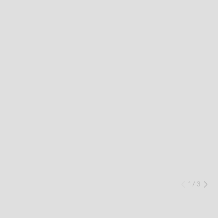
1
/
3
Précéd
Su