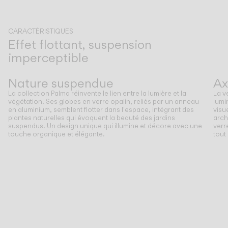
CARACTÉRISTIQUES
Effet flottant, suspension
imperceptible
Précédent
Suivant
Nature suspendue
Ax
La collection Palma réinvente le lien entre la lumière et la
La v
végétation. Ses globes en verre opalin, reliés par un anneau
lumi
en aluminium, semblent flotter dans l'espace, intégrant des
visu
plantes naturelles qui évoquent la beauté des jardins
arch
suspendus. Un design unique qui illumine et décore avec une
verr
touche organique et élégante.
tout