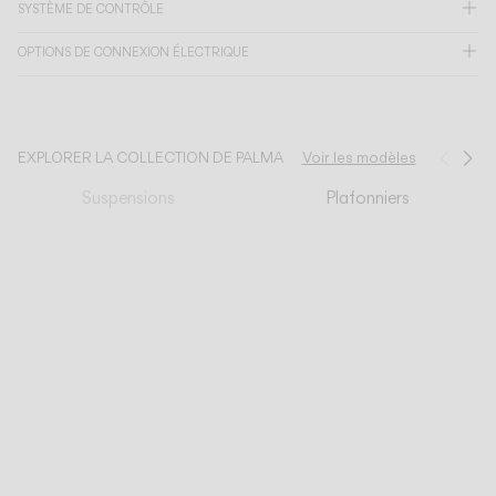
SYSTÈME DE CONTRÔLE
CATALOGUE
OPTIONS DE CONNEXION ÉLECTRIQUE
US/Canada
EXPLORER LA COLLECTION DE PALMA
Voir les modèles
Préc
Su
International
Suspensions
Plafonniers