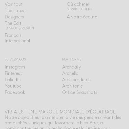
Voir tout
Où acheter
SERVICE CLIENT
The Latest
Designers
À votre écoute
The Edit
LANGUE & RÉGION
Français
Français
International
International
SUIVEZ-NOUS
PLATFORMS
Instagram
Archdaily
Pinterest
Archello
LinkedIn
Archiproducts
Youtube
Architonic
Facebook
Office Snapshots
VIBIA EST UNE MARQUE MONDIALE D'ÉCLAIRAGE
Notre objectif est d'améliorer la vie des gens en créant des
atmosphères uniques qui favorisent le bien-être, en
combinant le design, la technologie et la lumière pour