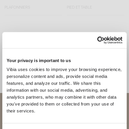
PLAFONNIERS
PIED ET TABLE
Découvrez-en plus sur Circus Solo et toutes nos collections.
DÉCOUVRIR THE EDIT
Tout lire
SOLUTIONS D'ÉCLAIRAGE
L’art de l’éclairage complémentaire
Your privacy is important to us
Vibia uses cookies to improve your browsing experience,
personalize content and ads, provide social media
features, and analyze our traffic. We share this
information with our social media, advertising, and
analytics partners, who may combine it with other data
Bienvenue chez Vibia
you've provided to them or collected from your use of
their services.
Vous essayez d’accéder à notre
International
website