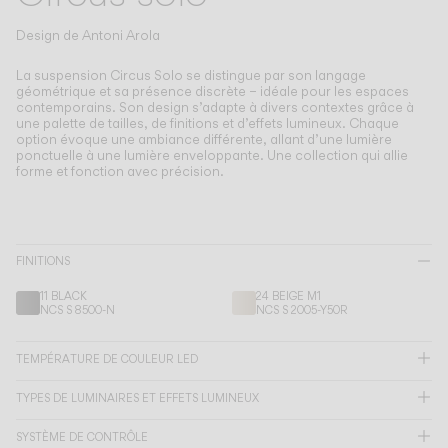
Living the Outdoor
Composing Pendants
Design de
Antoni Arola
Atmosphères Conscientes
La suspension Circus Solo se distingue par son langage
géométrique et sa présence discrète – idéale pour les espaces
contemporains.
Son design s’adapte à divers contextes grâce à
Services
une palette de tailles, de finitions et d’effets lumineux. Chaque
option évoque une ambiance différente, allant d’une lumière
ponctuelle à une lumière enveloppante. Une collection qui allie
Téléchargements
forme et fonction avec précision.
À propos
FINITIONS
Espace Professionnel
11 BLACK
24 BEIGE M1
NCS S 8500-N
NCS S 2005-Y50R
LANGUE
TEMPÉRATURE DE COULEUR LED
English
Français
Español
TYPES DE LUMINAIRES ET EFFETS LUMINEUX
Italiano
Deutsch
SYSTÈME DE CONTRÔLE