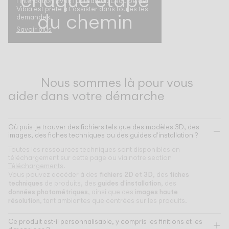
l'interaction avec l'utilisateur. L’équipe de
Vibia est prête à t’assister dans toutes tes
du chemin
demandes.
Savoir plus
Nous sommes là pour vous
aider dans votre démarche
Où puis-je trouver des fichiers tels que des modèles 3D, des
images, des fiches techniques ou des guides d'installation ?
Toutes les ressources techniques sont disponibles en
téléchargement sur cette page ou via notre section
Téléchargements
.
fichiers 2D et 3D
fiches
Vous pouvez accéder à des
, des
techniques
guides d'installation
de produits, des
, des
données photométriques
images haute
, ainsi que des
résolution
, tant ambiantes que centrées sur les produits.
Ce produit est-il personnalisable, y compris les finitions et les