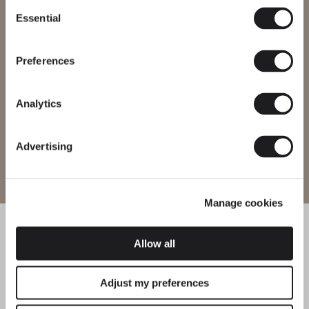
Consent
Essential
Selection
Veuillez sélectionner le site web correspondant à votre région afin
de vous assurer que tous les produits disponibles respectent les
certifications de sécurité locales. Notez que certains produits
peuvent ne pas être disponibles dans toutes les régions.
Preferences
Changer de région
Analytics
Advertising
Entrer sur le site
Manage cookies
Allow all
Adjust my preferences