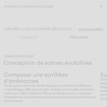
OPTIONS DE CONNEXION ÉLECTRIQUE
CATALOGUE
US/Canada
EXPLORER LA COLLECTION DE CIRCUS SOLO
Voir les modèles
Suspensions
Plafonniers
International
CARACTÉRISTIQUES
Conception de scènes évolutives
Précédent
Suivant
Composer une synthèse
Su
d’ambiances
Chez
ambi
Sa structure verticale se développe en combinant diffusion
d’aj
volumétrique, diffusion dirigée, lumière ponctuelle et lumière
uniq
indirecte. Cette collection fait du professionnel un créateur
peut
d’ambiances, en permettant d’associer luminaires et éléments
favo
fonctionnels.