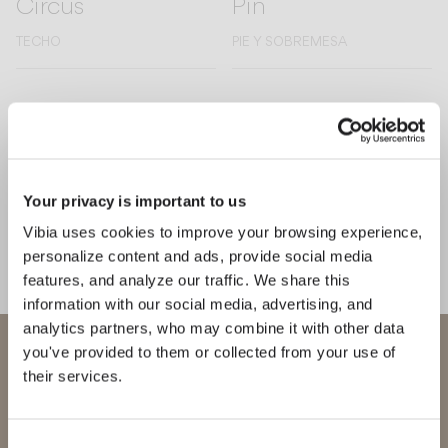
Circus
Pin
TECHO
PIE Y SOBREMESA
Descubre más sobre Circus Solo y todas nuestras colecciones.
DESCUBRE THE EDIT
Leer todo
SOLUCIONES DE ILUMINACIÓN
El arte de la iluminación complementaria
Your privacy is important to us
Vibia uses cookies to improve your browsing experience,
personalize content and ads, provide social media
features, and analyze our traffic. We share this
information with our social media, advertising, and
analytics partners, who may combine it with other data
Bienvenido a Vibia
you've provided to them or collected from your use of
their services.
Estás intentando acceder a nuestra
International
website
Consent