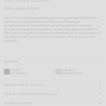
Living the Outdoor
Composing Pendants
Diseño de
Antoni Arola
Atmósferas Conscientes
Circus Solo colgante se define por su lenguaje geométrico y su
presencia sobria, ideal para integrarse en espacios
contemporáneos.
Su diseño se adapta a distintos contextos
Servicios
gracias a una paleta de tamaños, acabados y efectos lumínicos.
Cada opción sugiere una atmósfera distinta, de la luz puntual a la
envolvente. Una colección que combina forma y función con
Descargas
precisión.
Nosotros
ACABADOS
Área Profesional
11 BLACK
24 BEIGE M1
NCS S 8500-N
NCS S 2005-Y50R
IDIOMA
TEMPERATURA DE COLOR LED
English
Français
Español
TIPOS DE LUMINARIAS Y EFECTOS DE LUZ
Italiano
Deutsch
SISTEMA DE CONTROL