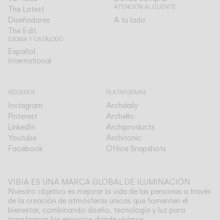
ATENCIÓN AL CLIENTE
The Latest
Diseñadores
A tu lado
The Edit
IDIOMA Y CATÁLOGO
Español
Español
International
International
SÍGUENOS
PLATAFORMAS
Instagram
Archdaily
Pinterest
Archello
LinkedIn
Archiproducts
Youtube
Architonic
Facebook
Office Snapshots
VIBIA ES UNA MARCA GLOBAL DE ILUMINACIÓN
Nuestro objetivo es mejorar la vida de las personas a través
de la creación de atmósferas únicas que fomenten el
bienestar, combinando diseño, tecnología y luz para
transformar los espacios donde vivimos.