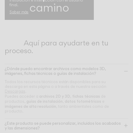
instalación e interacción con el usuario
camino
final.
Saber más
Aquí para ayudarte en tu
proceso.
¿Dónde puedo encontrar archivos como modelos 3D,
imágenes, fichas técnicas o guías de instalación?
Todos los recursos técnicos están disponibles para su
descarga en esta página o a través de nuestra sección
Descargas
.
archivos 2D y 3D
fichas técnicas
Puedes acceder a
,
de
guías de instalación
datos fotométricos
productos,
,
e
imágenes de alta resolución
, tanto ambientales como de
producto.
¿Este producto se puede personalizar, incluidos los acabados
y las dimensiones?