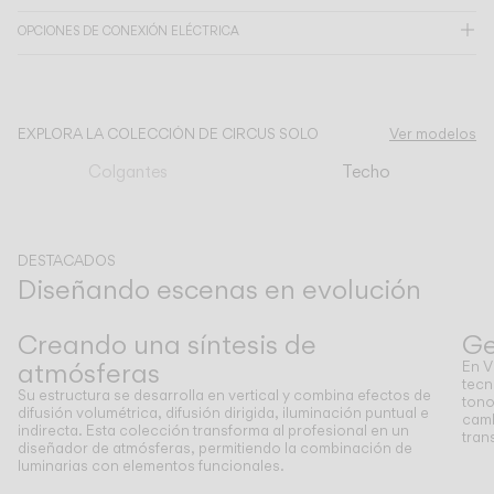
OPCIONES DE CONEXIÓN ELÉCTRICA
CATÁLOGO
US/Canada
EXPLORA LA COLECCIÓN DE CIRCUS SOLO
Ver modelos
Colgantes
Techo
International
DESTACADOS
Diseñando escenas en evolución
Anterior
Siguiente
Creando una síntesis de
Ge
atmósferas
En V
tecn
Su estructura se desarrolla en vertical y combina efectos de
tono
difusión volumétrica, difusión dirigida, iluminación puntual e
camb
indirecta. Esta colección transforma al profesional en un
tran
diseñador de atmósferas, permitiendo la combinación de
luminarias con elementos funcionales.