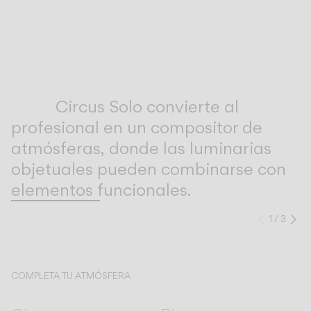
Inspirational Book
Circus Solo convierte al
profesional en un compositor de
atmósferas, donde las luminarias
objetuales pueden combinarse con
elementos funcionales.
1
/
3
Anteri
Si
COMPLETA TU ATMÓSFERA