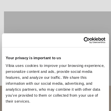
CATÁLOGO
US/Canada
International
Your privacy is important to us
Vibia uses cookies to improve your browsing experience,
personalize content and ads, provide social media
features, and analyze our traffic. We share this
information with our social media, advertising, and
analytics partners, who may combine it with other data
Bienvenido a Vibia
you've provided to them or collected from your use of
their services.
Estás intentando acceder a nuestra