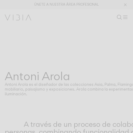
ÚNETE A NUESTRA ÁREA PROFESIONAL
Buscar pr
ES
Busc
Ab
Ár
Colecciones
PRODUCTOS
APLICACIONES
Ver todo
Colgantes
The Latest
Plusminus
Diseñadores
Pie y sobremesa
Antoni Arola
DISEÑADORES
ANTONI AROLA
Techo
Pared
Antoni Arola es el diseñador de las colecciones Asia, Palma, Flaming
Exterior
mobiliario, paisajismo y exposiciones. Arola combina la experimentaci
iluminación.
DESCUBRE
CONCEPTOS DE DISEÑO
Shaping Atmospheres –
Atmosphere Creators
A través de un proceso de colabo
Catálogo General
Emotion and Materiality
personas, combinando funcionalidad c
Complementary Light