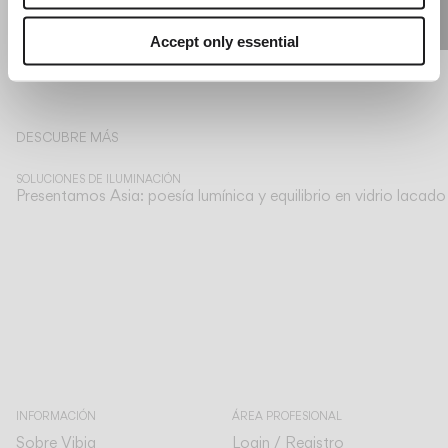
Accept only essential
Más información sobre Antoni Arola y las colecciones de Vibia en The
DESCUBRE MÁS
SOLUCIONES DE ILUMINACIÓN
Presentamos Asia: poesía lumínica y equilibrio en vidrio lacado
INFORMACIÓN
ÁREA PROFESIONAL
Sobre Vibia
Login / Registro