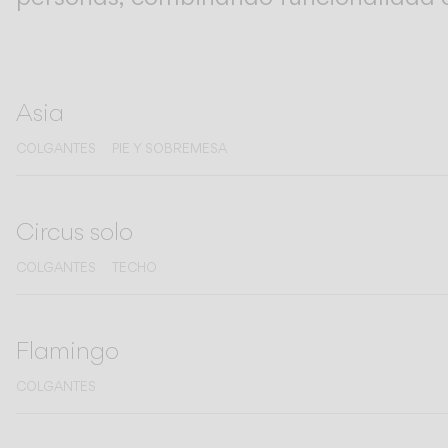
Living the Outdoor
Composing Pendants
Atmósferas Conscientes
Asia
Servicios
COLGANTES
PIE Y SOBREMESA
Descargas
Nosotros
Circus solo
COLGANTES
TECHO
Área Profesional
IDIOMA
Flamingo
English
Français
Español
COLGANTES
Italiano
Deutsch