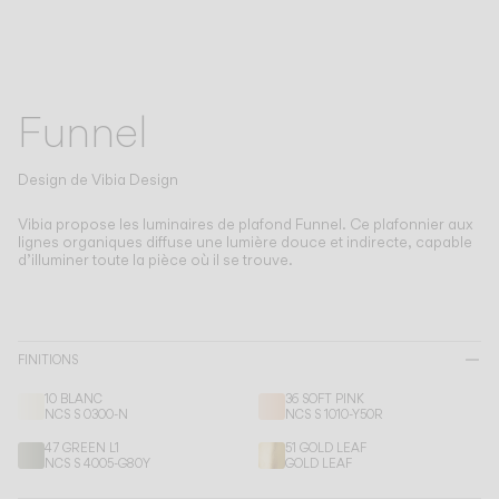
Living the Outdoor
Faire défiler jusqu’aux spécifications
Composing Pendants
Atmosphères Conscientes
Funnel
Services
Design de
Vibia Design
Téléchargements
Vibia propose les luminaires de plafond Funnel.
Ce plafonnier aux
lignes organiques diffuse une lumière douce et indirecte, capable
À propos
d’illuminer toute la pièce où il se trouve.
Espace Professionnel
LANGUE
FINITIONS
10 BLANC
36 SOFT PINK
NCS S 0300-N
NCS S 1010-Y50R
English
Français
Español
47 GREEN L1
51 GOLD LEAF
NCS S 4005-G80Y
GOLD LEAF
Italiano
Deutsch