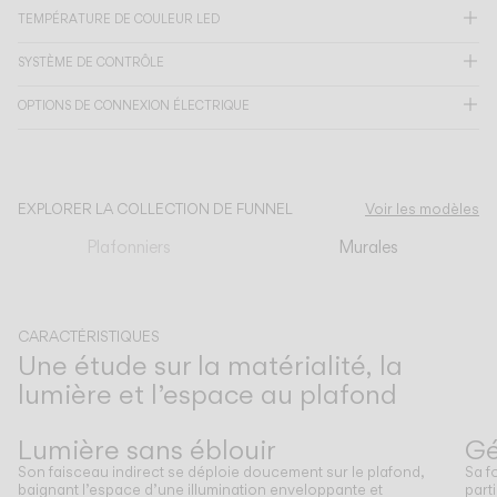
TEMPÉRATURE DE COULEUR LED
CATALOGUE
SYSTÈME DE CONTRÔLE
OPTIONS DE CONNEXION ÉLECTRIQUE
US/Canada
International
EXPLORER LA COLLECTION DE FUNNEL
Voir les modèles
Plafonniers
Murales
CARACTÉRISTIQUES
Une étude sur la matérialité, la
lumière et l’espace au plafond
Précédent
Suivant
Lumière sans éblouir
Gé
Son faisceau indirect se déploie doucement sur le plafond,
Sa f
baignant l’espace d’une illumination enveloppante et
part