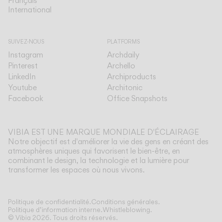
Français
International
International
SUIVEZ-NOUS
PLATFORMS
Instagram
Archdaily
Pinterest
Archello
LinkedIn
Archiproducts
Youtube
Architonic
Facebook
Office Snapshots
VIBIA EST UNE MARQUE MONDIALE D'ÉCLAIRAGE
Notre objectif est d'améliorer la vie des gens en créant des
atmosphères uniques qui favorisent le bien-être, en
combinant le design, la technologie et la lumière pour
transformer les espaces où nous vivons.
Afficher plus
Politique de confidentialité.
Conditions générales.
Politique d’information interne.
Whistleblowing.
© Vibia
2026
.
Tous droits réservés.
Application
Sélectionnez votre Funnel
PLAFONNIERS
MURALES