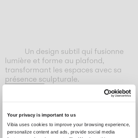
Inspirational Book
Un design subtil qui fusionne
lumière et forme au plafond,
transformant les espaces avec sa
présence sculpturale.
1
/
2
Précéd
Su
Your privacy is important to us
COMPLÉTEZ VOTRE AMBIANCE
Vibia uses cookies to improve your browsing experience,
personalize content and ads, provide social media
Pin
Plusminus solo