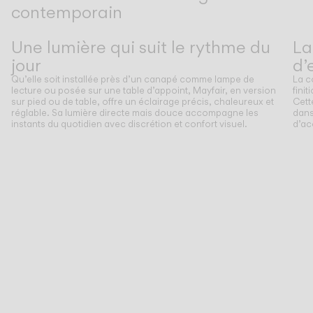
contemporain
Précédent
Suivant
Une lumière qui suit le rythme du
La
jour
d’
Qu’elle soit installée près d’un canapé comme lampe de
La c
lecture ou posée sur une table d’appoint, Mayfair, en version
fini
sur pied ou de table, offre un éclairage précis, chaleureux et
Cett
réglable. Sa lumière directe mais douce accompagne les
dans
instants du quotidien avec discrétion et confort visuel.
d’ac