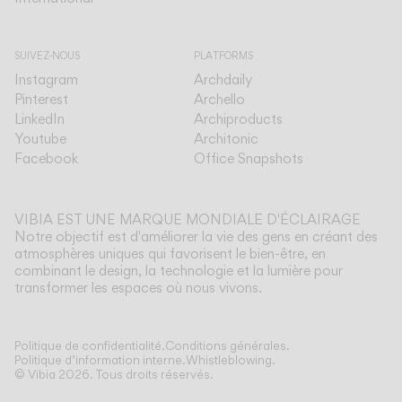
SUIVEZ-NOUS
PLATFORMS
Instagram
Archdaily
Pinterest
Archello
LinkedIn
Archiproducts
Youtube
Architonic
Facebook
Office Snapshots
VIBIA EST UNE MARQUE MONDIALE D'ÉCLAIRAGE
Notre objectif est d'améliorer la vie des gens en créant des
atmosphères uniques qui favorisent le bien-être, en
combinant le design, la technologie et la lumière pour
transformer les espaces où nous vivons.
Afficher plus
Politique de confidentialité.
Conditions générales.
Politique d’information interne.
Whistleblowing.
© Vibia
2026
.
Tous droits réservés.
Application
Sélectionnez votre Mayfair
SUSPENSIONS
PIED ET TABLE