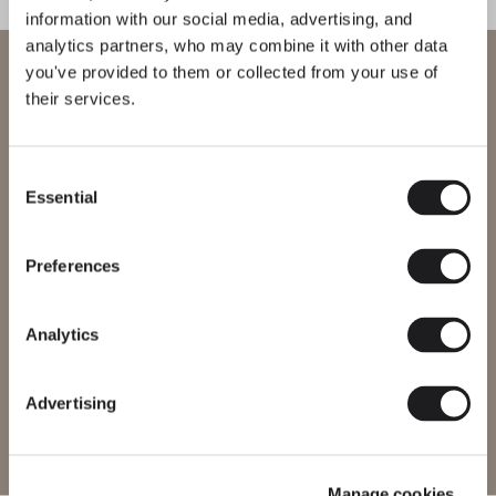
information with our social media, advertising, and
analytics partners, who may combine it with other data
Bienvenue chez Vibia
you've provided to them or collected from your use of
their services.
Vous essayez d’accéder à notre
International
website
Consent
Essential
Selection
Veuillez sélectionner le site web correspondant à votre région afin
de vous assurer que tous les produits disponibles respectent les
certifications de sécurité locales. Notez que certains produits
peuvent ne pas être disponibles dans toutes les régions.
Preferences
Changer de région
Analytics
Advertising
Entrer sur le site
Manage cookies