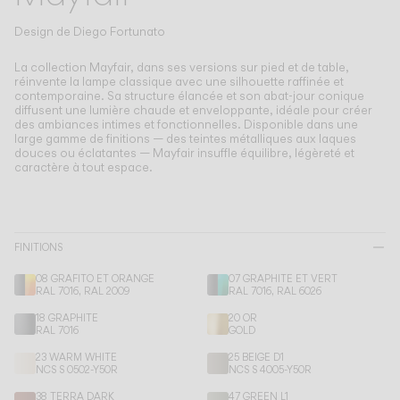
Living the Outdoor
Composing Pendants
Design de
Diego Fortunato
Atmosphères Conscientes
La collection Mayfair, dans ses versions sur pied et de table,
réinvente la lampe classique avec une silhouette raffinée et
contemporaine.
Sa structure élancée et son abat-jour conique
Services
diffusent une lumière chaude et enveloppante, idéale pour créer
des ambiances intimes et fonctionnelles. Disponible dans une
large gamme de finitions — des teintes métalliques aux laques
Téléchargements
douces ou éclatantes — Mayfair insuffle équilibre, légèreté et
caractère à tout espace.
À propos
Espace Professionnel
FINITIONS
08 GRAFITO ET ORANGE
07 GRAPHITE ET VERT
LANGUE
RAL 7016, RAL 2009
RAL 7016, RAL 6026
18 GRAPHITE
20 OR
RAL 7016
GOLD
English
Français
Español
23 WARM WHITE
25 BEIGE D1
NCS S 0502-Y50R
NCS S 4005-Y50R
Italiano
Deutsch
38 TERRA DARK
47 GREEN L1