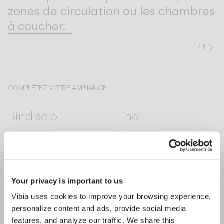
zones de circulation ou les chambres
à coucher.
1
/
4
Précéd
Su
COMPLÉTEZ VOTRE AMBIANCE
Bind solo
Line
PLAFONNIERS
PLAFONNIERS
Your privacy is important to us
Découvrez-en plus sur Mayfair et toutes nos collections.
DÉCOUVRIR THE EDIT
Tout lire
Vibia uses cookies to improve your browsing experience,
SOLUTIONS D'ÉCLAIRAGE
personalize content and ads, provide social media
La palette Mayfair s’enrichit de quatre nouvelles couleurs
features, and analyze our traffic. We share this