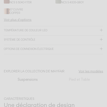
NCS S 5040-Y70R
NCS S 4005-G80Y
67 CUIVRE
CATALOGUE
COPPER
Voir plus d'options
US/Canada
TEMPÉRATURE DE COULEUR LED
International
SYSTÈME DE CONTRÔLE
OPTIONS DE CONNEXION ÉLECTRIQUE
EXPLORER LA COLLECTION DE MAYFAIR
Voir les modèles
Suspensions
Pied et Table
CARACTÉRISTIQUES
Une déclaration de design