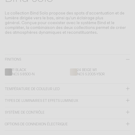
Living the Outdoor
Composing Pendants
La collection Bind Solo propose des spots d'accentuation et de
Atmosphères Conscientes
lumière dirigée vers le bas, ainsi qu'un éclairage plus
général.
Conçue pour coexister avec le système Bind et le
compléter, la combinaison des deux collections permet de créer
des atmosphères dynamiques et reconstituantes.
Services
Téléchargements
FINITIONS
À propos
11 BLACK
24 BEIGE M1
NCS S 8500-N
NCS S 2005-Y50R
Espace Professionnel
TEMPÉRATURE DE COULEUR LED
LANGUE
TYPES DE LUMINAIRES ET EFFETS LUMINEUX
SYSTÈME DE CONTRÔLE
English
Français
Español
OPTIONS DE CONNEXION ÉLECTRIQUE
Italiano
Deutsch