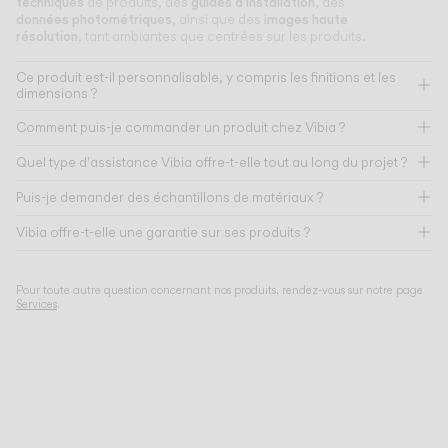
techniques
guides d'installation
de produits, des
, des
données photométriques
images haute
, ainsi que des
résolution
, tant ambiantes que centrées sur les produits.
Ce produit est-il personnalisable, y compris les finitions et les
dimensions ?
Comment puis-je commander un produit chez Vibia ?
Quel type d'assistance Vibia offre-t-elle tout au long du projet ?
Puis-je demander des échantillons de matériaux ?
Vibia offre-t-elle une garantie sur ses produits ?
Pour toute autre question concernant nos produits, rendez-vous sur notre page
Services
.