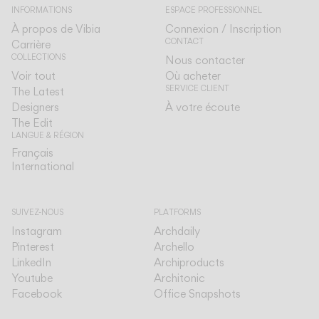
INFORMATIONS
ESPACE PROFESSIONNEL
À propos de Vibia
Connexion / Inscription
CONTACT
Carrière
COLLECTIONS
Nous contacter
Voir tout
Où acheter
SERVICE CLIENT
The Latest
Designers
À votre écoute
The Edit
LANGUE & RÉGION
Français
Français
International
International
SUIVEZ-NOUS
PLATFORMS
Instagram
Archdaily
Pinterest
Archello
LinkedIn
Archiproducts
Youtube
Architonic
Facebook
Office Snapshots