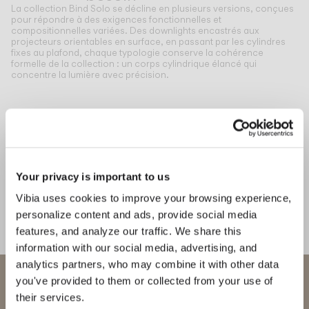
La collection Bind Solo se décline en plusieurs versions, conçues
pour répondre à des exigences fonctionnelles et
compositionnelles variées. Des downlights encastrés aux
projecteurs orientables en surface, en passant par les cylindres
fixes au plafond, chaque typologie conserve la cohérence
formelle de la collection : un corps cylindrique élancé qui
concentre la lumière avec précision.
Inspirational Book
Bind Solo propose des spots
d'accentuation et des luminaires
zénithaux, délimitant les zones
Your privacy is important to us
fonctionnelles et définissant les
Vibia uses cookies to improve your browsing experience,
zones d'activités hybrides.
personalize content and ads, provide social media
features, and analyze our traffic. We share this
1
/
2
information with our social media, advertising, and
Précéd
Su
analytics partners, who may combine it with other data
Bienvenue chez Vibia
you've provided to them or collected from your use of
their services.
COMPLÉTEZ VOTRE AMBIANCE