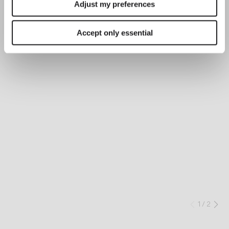
Adjust my preferences
Accept only essential
SO
Éc
de
1
/
2
Précéd
Su