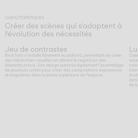
CATALOGUE
CARACTÉRISTIQUES
Créer des scènes qui s'adaptent à
l'évolution des nécessités
US/Canada
Précédent
Suivant
Jeu de contrastes
Lu
International
Bind Solo s’installe librement au plafond, permettant de créer
Crée
des hiérarchies visuelles en attirant le regard sur des
esse
éléments précis. Son design autorise également l’assemblage
noti
de plusieurs unités pour créer des compositions expressives
inte
et singulières dans la partie supérieure de l’espace.
évol
dyna
de l