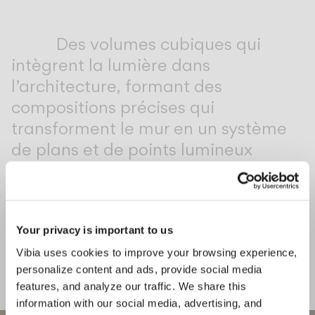
Inspirational Book
Des volumes cubiques qui
intègrent la lumière dans
l’architecture, formant des
compositions précises qui
transforment le mur en un système
de plans et de points lumineux
connectés.
1
/
3
Précéd
Su
Your privacy is important to us
Vibia uses cookies to improve your browsing experience,
COMPLÉTEZ VOTRE AMBIANCE
personalize content and ads, provide social media
features, and analyze our traffic. We share this
Flat
Africa
information with our social media, advertising, and