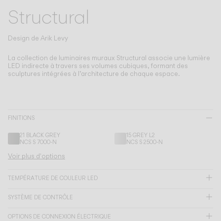
Living the Outdoor
Structural
Composing Pendants
Atmosphères Conscientes
Design de
Arik Levy
Services
La collection de luminaires muraux Structural associe une lumière
LED indirecte à travers ses volumes cubiques, formant des
sculptures intégrées à l’architecture de chaque espace.
Téléchargements
À propos
FINITIONS
21 BLACK GREY
15 GREY L2
Espace Professionnel
NCS S 7000-N
NCS S 2500-N
Voir plus d'options
LANGUE
TEMPÉRATURE DE COULEUR LED
English
Français
Español
SYSTÈME DE CONTRÔLE
Italiano
Deutsch
OPTIONS DE CONNEXION ÉLECTRIQUE