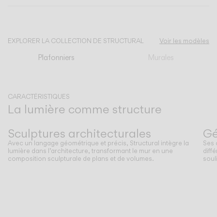
CATALOGUE
EXPLORER LA COLLECTION DE STRUCTURAL
Voir les modèles
US/Canada
Plafonniers
Murales
International
CARACTÉRISTIQUES
La lumière comme structure
Précédent
Suivant
Sculptures architecturales
Gé
Avec un langage géométrique et précis, Structural intègre la
Ses 
lumière dans l’architecture, transformant le mur en une
diff
composition sculpturale de plans et de volumes.
soul