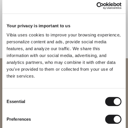
Flat
Offset
PIED ET TABLE
MURALES
Your privacy is important to us
Vibia uses cookies to improve your browsing experience,
personalize content and ads, provide social media
RENCONTRER LE DESIGNER
Arik Levy
features, and analyze our traffic. We share this
"Des volumes qui organisent la
information with our social media, advertising, and
analytics partners, who may combine it with other data
lumière dans l’espace, créant des
Bienvenue chez Vibia
you've provided to them or collected from your use of
compositions où la géométrie et la
their services.
lumière se rencontrent." — Arik Levy
Vous essayez d’accéder à notre
International
website
Consent
Essential
Selection
Découvrez-en plus sur Structural et toutes nos collections.
Veuillez sélectionner le site web correspondant à votre région afin
DÉCOUVRIR THE EDIT
Tout lire
de vous assurer que tous les produits disponibles respectent les
certifications de sécurité locales. Notez que certains produits
SOLUTIONS D'ÉCLAIRAGE
peuvent ne pas être disponibles dans toutes les régions.
Preferences
Un nouveau langage luminaire: La collection Structural par Ari