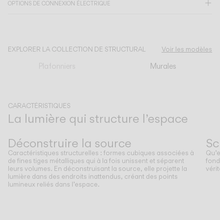
OPTIONS DE CONNEXION ÉLECTRIQUE
CATALOGUE
EXPLORER LA COLLECTION DE STRUCTURAL
Voir les modèles
US/Canada
Plafonniers
Murales
International
CARACTÉRISTIQUES
La lumière qui structure l’espace
Précédent
Suivant
Déconstruire la source
Sc
Caractéristiques structurelles : formes cubiques associées à
Qu’e
de fines tiges métalliques qui à la fois unissent et séparent
fond
leurs volumes. En déconstruisant la source, elle projette la
véri
lumière dans des endroits inattendus, créant des points
lumineux reliés dans l’espace.