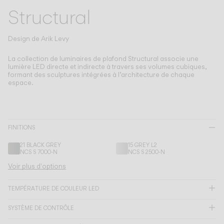
Living the Outdoor
Structural
Composing Pendants
Atmosphères Conscientes
Design de
Arik Levy
Services
La collection de luminaires de plafond Structural associe une
lumière LED directe et indirecte à travers ses volumes cubiques,
formant des sculptures intégrées à l’architecture de chaque
espace.
Téléchargements
À propos
FINITIONS
Espace Professionnel
21 BLACK GREY
15 GREY L2
NCS S 7000-N
NCS S 2500-N
LANGUE
Voir plus d'options
TEMPÉRATURE DE COULEUR LED
English
Français
Español
SYSTÈME DE CONTRÔLE
Italiano
Deutsch