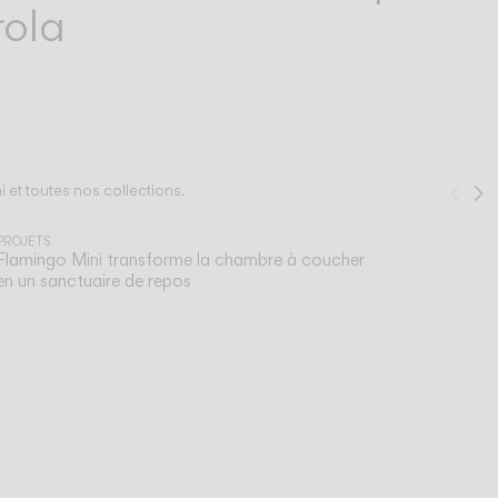
rola
 et toutes nos collections.
Pré
S
1
/
2
PROJETS
Flamingo Mini transforme la chambre à coucher
en un sanctuaire de repos