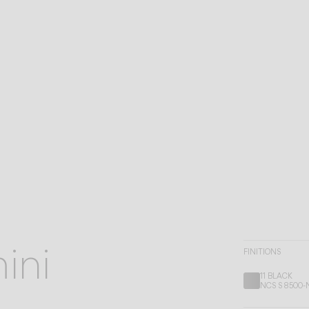
ini
FINITIONS
11 BLACK
NCS S 8500-