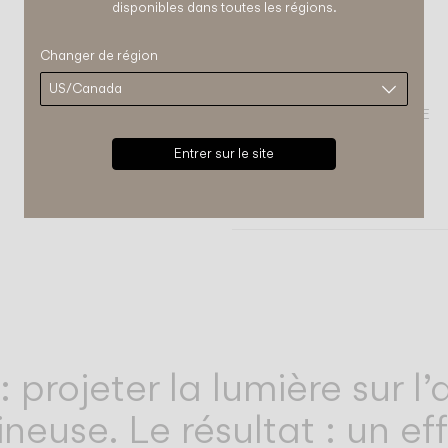
disponibles dans toutes les régions.
Changer de région
COMPLÉTEZ VOTRE AMBIANCE
Entrer sur le site
Flamingo
SUSPENSIONS
 : projeter la lumière sur l
neuse. Le résultat : un ef