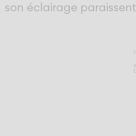
son éclairage paraissent
D
T
S
D