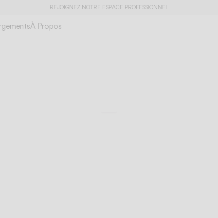
REJOIGNEZ NOTRE ESPACE PROFESSIONNEL
rgements
À Propos
amingo mini
Déconstruire la lum
Faire défiler jusqu’aux