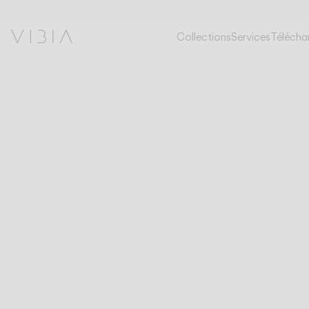
Collections
Services
Télécha
COLLECTIONS
SUSPENDUES
FLAMINGO MINI
Fl