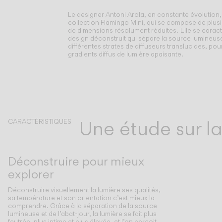
Le designer Antoni Arola, en constante évolution,
collection Flamingo Mini, qui se compose de plu
de dimensions résolument réduites.
Elle se carac
design déconstruit qui sépare la source lumineu
différentes strates de diffuseurs translucides, pou
gradients diffus de lumière apaisante.
Une étude sur la
CARACTÉRISTIQUES
Déconstruire pour mieux
explorer
Déconstruire visuellement la lumière ses qualités,
sa température et son orientation c’est mieux la
comprendre. Grâce à la séparation de la source
lumineuse et de l’abat-jour, la lumière se fait plus
feutrée, plus intime et plus élevée, et l’on perçoit