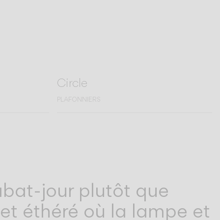
Circle
PLAFONNIERS
’abat-jour plutôt que
fet éthéré où la lampe et