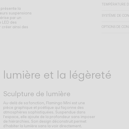
TEMPÉRATURE D
 présente la
sieurs suspensions
SYSTÈME DE CO
térise par un
se LED des
r créer ainsi des
OPTIONS DE CON
 lumière et la légèreté
Sculpture de lumière
Au-delà de sa fonction, Flamingo Mini est une
pièce graphique et poétique qui façonne des
atmosphères sophistiquées. Suspendue dans
l'espace, elle ajoute de la profondeur sans imposer
de hiérarchies. Son design déconstruit permet
d'habiter la lumière sans la voir directement.