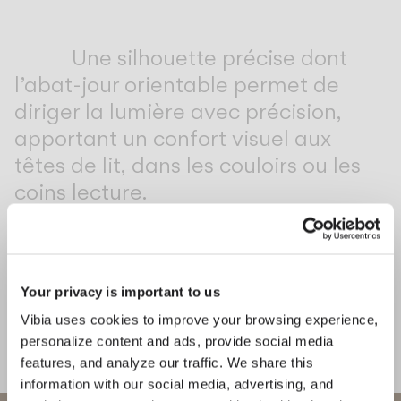
Inspirational Book
Une silhouette précise dont
l’abat-jour orientable permet de
diriger la lumière avec précision,
apportant un confort visuel aux
têtes de lit, dans les couloirs ou les
coins lecture.
1
/
2
Précéd
Su
Your privacy is important to us
COMPLÉTEZ VOTRE AMBIANCE
Vibia uses cookies to improve your browsing experience,
personalize content and ads, provide social media
Circle
features, and analyze our traffic. We share this
information with our social media, advertising, and
PLAFONNIERS