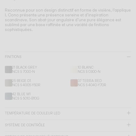
Living the Outdoor
Composing Pendants
Reconnue pour son design distinctif en forme de visière, l’applique
I.
Cono présente une présence sereine et d’inspiration
Atmosphères Conscientes
scandinave. Son abat-jour angulaire d’une pure élégance est
sublimé par une base raffinée et une variété de finitions
sophistiquées.
Services
Téléchargements
FINITIONS
À propos
21 BLACK GREY
10 BLANC
NCS S 7000-N
NCS S 0300-N
25 BEIGE D1
37 TERRA RED
Espace Professionnel
NCS S 4005-Y50R
NCS S 4040-Y70R
42 BLUE M1
LANGUE
NCS S 5010-B10G
TEMPÉRATURE DE COULEUR LED
English
Français
Español
SYSTÈME DE CONTRÔLE
Italiano
Deutsch