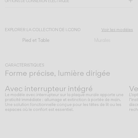
OPTIONS DE CONNEXION ÉLECTRIQUE
CATALOGUE
EXPLORER LA COLLECTION DE I.CONO
Voir les modèles
US/Canada
Pied et Table
Murales
International
CARACTÉRISTIQUES
Forme précise, lumière dirigée
Précédent
Suivant
Avec interrupteur intégré
Ve
Le modèle avec interrupteur sur la plaque murale apporte une
L’op
praticité immédiate : allumage et extinction à portée de main.
l’in
Une solution fonctionnelle conçue pour les têtes de lit ou les
disc
espaces où le confort est essentiel.
rech