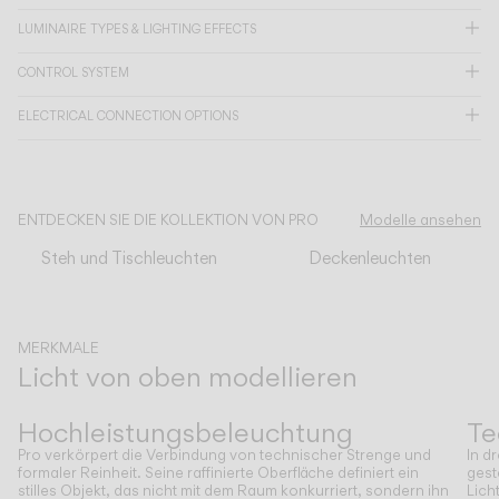
LUMINAIRE TYPES & LIGHTING EFFECTS
KATALOG
CONTROL SYSTEM
ELECTRICAL CONNECTION OPTIONS
US/Canada
International
ENTDECKEN SIE DIE KOLLEKTION VON PRO
Modelle ansehen
Steh und Tischleuchten
Deckenleuchten
MERKMALE
Licht von oben modellieren
Zurück
Weiter
Hochleistungsbeleuchtung
Te
Pro verkörpert die Verbindung von technischer Strenge und
In d
formaler Reinheit. Seine raffinierte Oberfläche definiert ein
gest
stilles Objekt, das nicht mit dem Raum konkurriert, sondern ihn
Lich