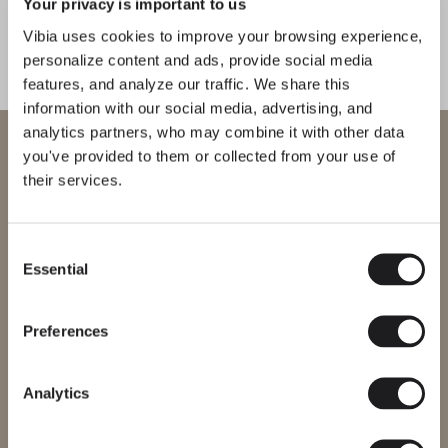
Your privacy is important to us
Vibia uses cookies to improve your browsing experience,
DESIGNER KENNENLERNEN
Holscher Design
personalize content and ads, provide social media
features, and analyze our traffic. We share this
"Licht ist ein Werkzeug, um
information with our social media, advertising, and
dem Raum Form zu geben. Mit Pro
analytics partners, who may combine it with other data
wollten wir ein Objekt schaffen, das
Willkommen bei Vibia
you've provided to them or collected from your use of
es ermöglicht, es mit Präzision und
their services.
Sie versuchen, auf unser
Freiheit zu lenken." — Holscher
Design
International
website
Consent
Essential
Bitte wählen Sie die richtige Website für Ihre Region, um
Selection
sicherzustellen, dass alle verfügbaren Produkte den lokalen
Sicherheitszertifizierungen entsprechen. Beachten Sie, dass
Erfahren Sie mehr über Pro und alle unsere Kollektionen
THE EDIT ENTDECKEN
Alles lesen
einige Produkte möglicherweise nicht in jeder Region verfügbar
Preferences
sind.
BELEUCHTUNGSLÖSUNGEN
Wir präsentieren Pro: Atmosphären für jeden Moment
Region ändern
Analytics