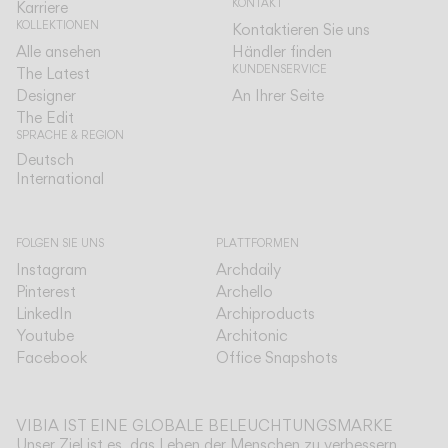
KONTAKT
Karriere
KOLLEKTIONEN
Kontaktieren Sie uns
Alle ansehen
Händler finden
KUNDENSERVICE
The Latest
Designer
An Ihrer Seite
The Edit
SPRACHE & REGION
Deutsch
Deutsch
International
International
FOLGEN SIE UNS
PLATTFORMEN
Instagram
Archdaily
Pinterest
Archello
LinkedIn
Archiproducts
Youtube
Architonic
Facebook
Office Snapshots
VIBIA IST EINE GLOBALE BELEUCHTUNGSMARKE
Unser Ziel ist es, das Leben der Menschen zu verbessern,