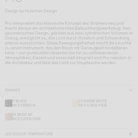
Living the Outdoor
Composing Pendants
Design by
Holscher Design
Bewusste Atmosphären
Pro interpretiert das klassische Konzept des Strahlers neu und
macht daraus ein architektonisches Beleuchtungswerkzeug.
Sein
geometrisches Design, gebildet aus zwei zylindrischen Volumen im
Services
Dialog, ermöglicht es, das Licht durch Rotation und Schwenkung
präzise auszurichten. Diese Bewegungsfreiheit macht die Leuchte
zu einem Instrument, das den Raum mit Genauigkeit modellieren
Downloads
kann – von punktuellen Akzenten bis hin zu umfassenderen
Atmosphären. Dezent und essenziell integriert sich Pro natürlich in
die Architektur und lässt das Licht zur Hauptsache werden.
Über uns
Working Area
FINISHES
SPRACHE
11 BLACK
23 WARM WHITE
NCS S 8500-N
NCS S 0502-Y50R
24 BEIGE M1
English
Français
Español
NCS S 2005-Y50R
Italiano
Deutsch
LED COLOUR TEMPERATURE