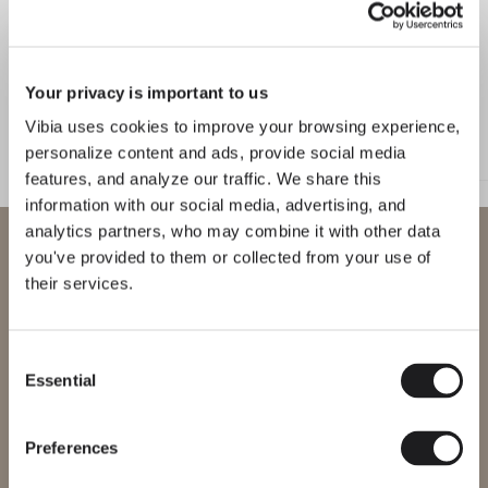
Living the Outdoor
Composing Pendants
Bewusste Atmosphären
Your privacy is important to us
Pro
Services
Vibia uses cookies to improve your browsing experience,
DECKENLEUCHTEN
STEH UND TISCHLEUCHTEN
personalize content and ads, provide social media
features, and analyze our traffic. We share this
Downloads
information with our social media, advertising, and
analytics partners, who may combine it with other data
Willkommen bei Vibia
Über uns
you've provided to them or collected from your use of
their services.
Sie versuchen, auf unser
Working Area
International
website
SPRACHE
Consent
esen Sie mehr über Holscher Design und die Kollektionen von Vibia au
DISCOVER MORE
Essential
Bitte wählen Sie die richtige Website für Ihre Region, um
Selection
sicherzustellen, dass alle verfügbaren Produkte den lokalen
NEWS & EVENTS
Sicherheitszertifizierungen entsprechen. Beachten Sie, dass
English
Français
Español
Vibia auf der Euroluce 2025: Atmosphärendesign neu definiert
einige Produkte möglicherweise nicht in jeder Region verfügbar
Preferences
sind.
Italiano
Deutsch