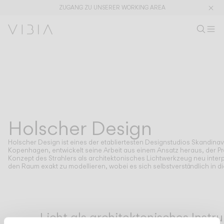
ZUGANG ZU UNSERER WORKING AREA
Produkt s
DE
Prod
M
Wo
Kollektionen
PRODUKTE
ANWENDUNGEN
Alle ansehen
Pendelleuchten
The Latest
Plusminus
Designer
Steh und Tischleuchten
Holscher Design
DESIGNERS
HOLSCHER DESIGN
Deckenleuchten
Wandleuchten
Holscher Design ist eines der etabliertesten Designstudios Skandinavi
Außenleuchten
Kopenhagen, entwickelt seine Arbeit aus einem Ansatz heraus, der Präz
Konzept des Strahlers als architektonisches Lichtwerkzeug neu interp
den Raum exakt zu modellieren, wobei es sich selbstverständlich in die 
ENTDECKEN
DESIGNKONZEPTE
Shaping Atmospheres –
Atmosphere Creators
Gesamtkatalog
Emotion and Materiality
Licht als architektonisches Instr
Complementary Light