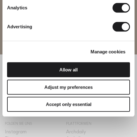
Region ändern
Analytics
KATALOG
Advertising
US/Canada
Website betreten
INFORMATIONEN
WORKING AREA
Über Vibia
Anmelden / Registrieren
International
KONTAKT
Karriere
Manage cookies
KOLLEKTIONEN
Kontaktieren Sie uns
Alle ansehen
Händler finden
Allow all
KUNDENSERVICE
The Latest
Designer
An Ihrer Seite
The Edit
Adjust my preferences
SPRACHE & REGION
Deutsch
Deutsch
International
International
Accept only essential
FOLGEN SIE UNS
PLATTFORMEN
Instagram
Archdaily