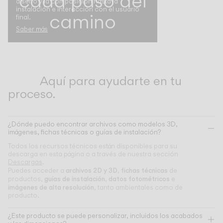
cada paso del
diseño y la composición hasta la
instalación e interacción con el usuario
camino
final.
Saber más
Aquí para ayudarte en tu
proceso.
¿Dónde puedo encontrar archivos como modelos 3D,
imágenes, fichas técnicas o guías de instalación?
Todos los recursos técnicos están disponibles para su
descarga en esta página o a través de nuestra sección
Descargas
.
archivos 2D y 3D
fichas técnicas
Puedes acceder a
,
de
guías de instalación
datos fotométricos
productos,
,
e
imágenes de alta resolución
, tanto ambientales como de
producto.
¿Este producto se puede personalizar, incluidos los acabados