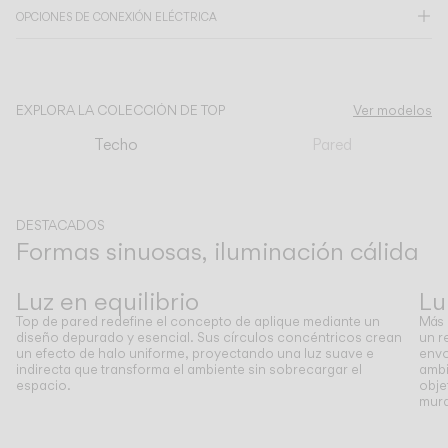
OPCIONES DE CONEXIÓN ELÉCTRICA
CATÁLOGO
EXPLORA LA COLECCIÓN DE TOP
Ver modelos
US/Canada
Techo
Pared
International
DESTACADOS
Formas sinuosas, iluminación cálida
Anterior
Siguiente
Luz en equilibrio
Lu
Top de pared redefine el concepto de aplique mediante un
Más 
diseño depurado y esencial. Sus círculos concéntricos crean
un r
un efecto de halo uniforme, proyectando una luz suave e
envo
indirecta que transforma el ambiente sin sobrecargar el
ambi
espacio.
obje
mura