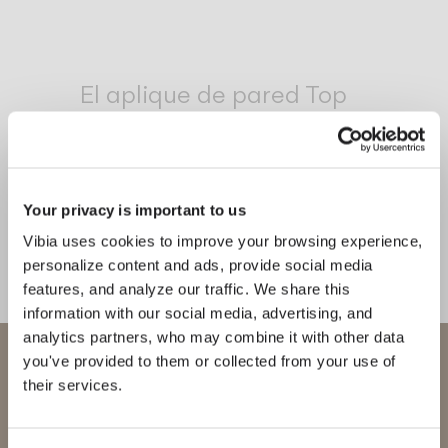
Inspirational Book
El aplique de pared Top
emana una luz suave y envolvente,
que transmite una sensación de
confort al usuario y aporta un
ambiente sofisticado a cualquier
Your privacy is important to us
interior.
Vibia uses cookies to improve your browsing experience,
personalize content and ads, provide social media
1
/
2
features, and analyze our traffic. We share this
Anteri
Si
information with our social media, advertising, and
analytics partners, who may combine it with other data
Bienvenido a Vibia
you've provided to them or collected from your use of
COMPLETA TU ATMÓSFERA
their services.
Estás intentando acceder a nuestra
Warm
Pin
International
website