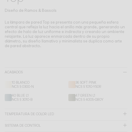
Living the Outdoor
Composing Pendants
Diseño de
Ramos & Bassols
Atmósferas Conscientes
La lámpara de pared Top se presenta con una pequeña esfera
central que refleja la luz hacia el anillo más grande, generando un
efecto de halo de luz uniforme e indirecta y creando un ambiente
Servicios
relajante.
La luz aparece enmarcada dentro de su propio
diámetro, su diseño llamativo y minimalista se duplica como arte
de pared abstracto.
Descargas
Nosotros
ACABADOS
Área Profesional
10 BLANCO
36 SOFT PINK
NCS S 0300-N
NCS S 1010-Y50R
IDIOMA
40 BLUE L1
47 GREEN L1
NCS S 3010-B
NCS S 4005-G80Y
English
Français
Español
TEMPERATURA DE COLOR LED
SISTEMA DE CONTROL
Italiano
Deutsch