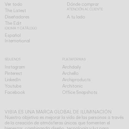
Ver todo
Dónde comprar
ATENCIÓN AL CLIENTE
The Latest
Diseñadores
A tu lado
The Edit
IDIOMA Y CATÁLOGO
Español
Español
International
International
SÍGUENOS
PLATAFORMAS
Instagram
Archdaily
Pinterest
Archello
LinkedIn
Archiproducts
Youtube
Architonic
Facebook
Office Snapshots
VIBIA ES UNA MARCA GLOBAL DE ILUMINACIÓN
Nuestro objetivo es mejorar la vida de las personas a través
de la creación de atmósferas únicas que fomenten el
bienestar, combinando diseño, tecnología y luz para