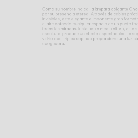
Como su nombre indica, la lámpara colgante Ghos
por su presencia etérea.
A través de cables prác
invisibles, este elegante e imponente gran format
el aire dotando cualquier espacio de un punto fo
todas las miradas. Instalada a media altura, esta
escultural produce un efecto espectacular. La supe
vidrio opal tríplex soplado proporciona una luz cá
acogedora.