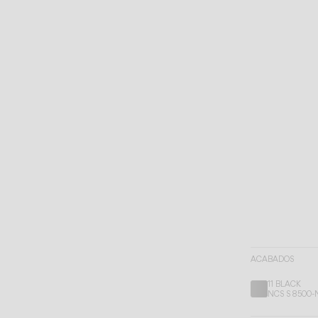
ACABADOS
11 BLACK
NCS S 8500-