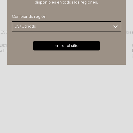
disponibles en todas las regiones.
Cambiar de región
ESCUBRE THE EDIT
Descubre más sobre Ghost y todas 
eer todo
Entrar al sitio
NSIGHTS
ehind the Design: La colección Ghost