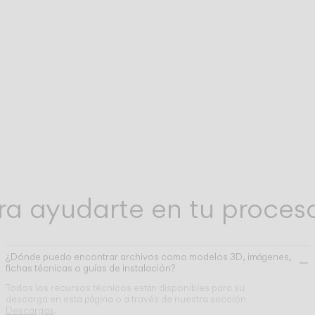
bia
Nuestro equipo de soporte técnico está a t
SOPORTE DE EQUIPO
TÉCNICO
edas
disposición para resolver cualquier consul
técnica que te pueda surgir tras la compra.
Asistencia en el uso de nuestras herramien
HERRAMIENTAS
ONLINE
to
digitales para profesionales.
ra ayudarte en tu proces
¿Dónde puedo encontrar archivos como modelos 3D, imágenes,
fichas técnicas o guías de instalación?
Todos los recursos técnicos están disponibles para su
descarga en esta página o a través de nuestra sección
Descargas
.