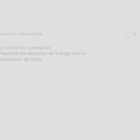
nuestras colecciones.
Ant
S
1
/
2
SOLUCIONES DE ILUMINACIÓN
Repensar los espacios de trabajo con la
iluminación de Vibia