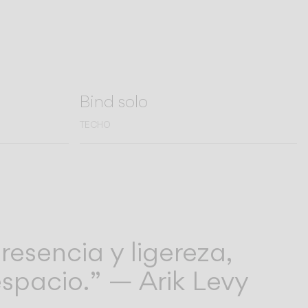
Bind solo
TECHO
resencia y ligereza,
espacio.” — Arik Levy