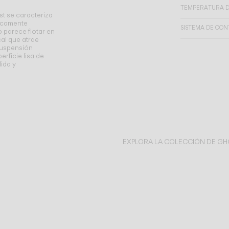
TEMPERATURA D
t se caracteriza
ticamente
SISTEMA DE CO
o parece flotar en
cal que atrae
 suspensión
rficie lisa de
lida y
EXPLORA LA COLECCIÓN DE GH