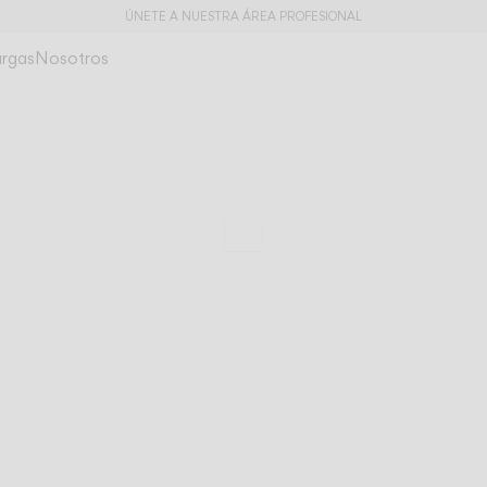
ÚNETE A NUESTRA ÁREA PROFESIONAL
rgas
Nosotros
Ghost
Presencia etérea
Ir a especificaciones