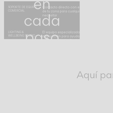
en
Contacto directo con el representante de Vi
SOPORTE DE EQUIPO
COMERCIAL
de tu zona para cualquier asistencia que pu
cada
necesitar
paso
El equipo especializado de Vibia está a tu
LIGHTING &
WELLBEING STUDIO
disposición para ayudarte a crear un proyec
completo de diseño de ambientes
del
camino
Aquí pa