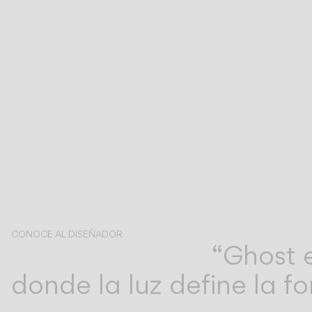
CONOCE AL DISEÑADOR
“Ghost e
Arik Levy
donde la luz define la f