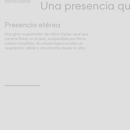
Una presencia que
DESTACADOS
Presencia etérea
Una gran suspensión de vidrio triplex opal que
parece flotar en el aire, suspendida por finos
cables invisibles. Su silueta ligera irradia un
resplandor cálido y envolvente desde lo alto.
Inspirational Book