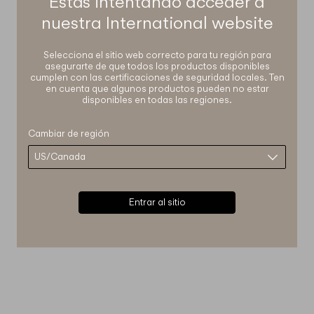
Estás intentando acceder a
nuestra
International
website
Selecciona el sitio web correcto para tu región para
asegurarte de que todos los productos disponibles
cumplen con las certificaciones de seguridad locales. Ten
en cuenta que algunos productos pueden no estar
disponibles en todas las regiones.
Cambiar de región
Entrar al sitio