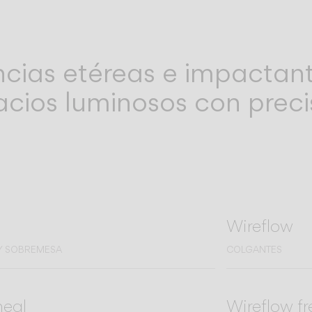
ncias etéreas e impactant
cios luminosos con precis
Wireflow
 Y SOBREMESA
COLGANTES
neal
Wireflow fr