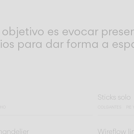
 objetivo es evocar prese
ios para dar forma a espa
Sticks solo
CHO
COLGANTES
PIE
handelier
Wireflow li