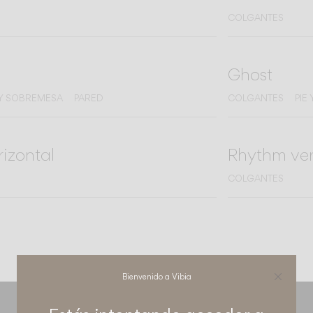
COLGANTES
Ghost
 Y SOBREMESA
PARED
COLGANTES
PIE
izontal
Rhythm ver
COLGANTES
Bienvenido a Vibia