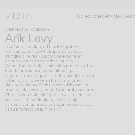
Colecciones
Servicios
Desca
DISEÑADORES
ARIK LEVY
Arik Levy
Diseñador, técnico, artista, fotógrafo y
fabricante, Arik Levy trabaja en proyectos
multidisciplinares y su obra se expone en
galerías y museos de todo el mundo.
Como diseñador de iluminación para Vibia, ha
creado una serie de colecciones que
encarnan un enfoque refinado y escultórico de
la forma, como se ve en las colecciones
Nexum, Wireflow, Sticks, North y Rhythm, las
lámparas de pared y techo Structural y la etérea
Ghost. Cada colección permite al usuario final,
ya sea cliente particular o profesional,
personalizar las lámparas según los requisitos
de su proyecto de iluminación.