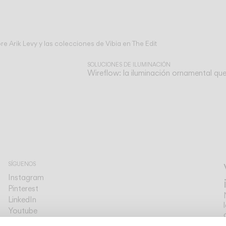
e Arik Levy y las colecciones de Vibia en The Edit
SOLUCIONES DE ILUMINACIÓN
Wireflow: la iluminación ornamental que 
SÍGUENOS
Instagram
Pinterest
LinkedIn
Youtube
Facebook