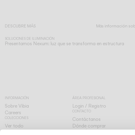
DESCUBRE MÁS
Más información sobr
SOLUCIONES DE ILUMINACIÓN
Presentamos Nexum: luz que se transforma en estructura
INFORMACIÓN
ÁREA PROFESIONAL
Sobre Vibia
Login / Registro
CONTACTO
Careers
COLECCIONES
Contáctanos
Ver todo
Dónde comprar
ATENCIÓN AL CLIENTE
The Latest