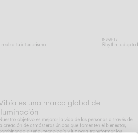
INSIGHTS
realza tu interiorismo
Rhythm adopta la
Vibia es una marca global de
iluminación
Nuestro objetivo es mejorar la vida de las personas a través de
la creación de atmósferas únicas que fomenten el bienestar,
combinando diseño, tecnología y luz para transformar los
espacios donde vivimos.