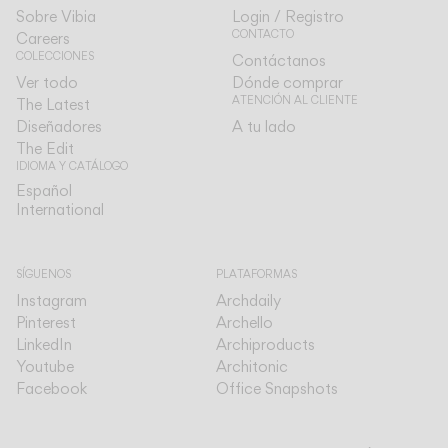
Sobre Vibia
Login / Registro
CONTACTO
Careers
COLECCIONES
Contáctanos
Ver todo
Dónde comprar
ATENCIÓN AL CLIENTE
The Latest
Diseñadores
A tu lado
The Edit
IDIOMA Y CATÁLOGO
Español
Español
International
International
SÍGUENOS
PLATAFORMAS
Instagram
Archdaily
Pinterest
Archello
LinkedIn
Archiproducts
Youtube
Architonic
Facebook
Office Snapshots