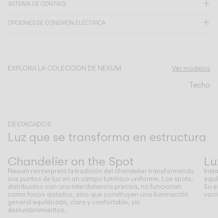
SISTEMA DE CONTROL
CATÁLOGO
OPCIONES DE CONEXIÓN ELÉCTRICA
US/Canada
EXPLORA LA COLECCIÓN DE NEXUM
Ver modelos
International
Techo
DESTACADOS
Luz que se transforma en estructura
Anterior
Siguiente
Chandelier on the Spot
Lu
Nexum reinterpreta la tradición del chandelier transformando
Inst
sus puntos de luz en un campo lumínico uniforme. Los spots,
equi
distribuidos con una interdistancia precisa, no funcionan
Su e
como focos aislados, sino que construyen una iluminación
vací
general equilibrada, clara y confortable, sin
deslumbramientos.