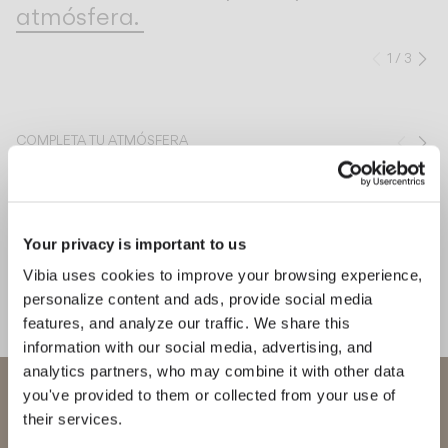
atmósfera.
1
/
3
Anteri
Si
COMPLETA TU ATMÓSFERA
Ante
Si
Bind solo
Circus solo
TECHO
TECHO
Your privacy is important to us
Vibia uses cookies to improve your browsing experience,
personalize content and ads, provide social media
features, and analyze our traffic. We share this
CONOCE AL DISEÑADOR
information with our social media, advertising, and
Arik Levy
analytics partners, who may combine it with other data
“Con Nexum, la luz se
Bienvenido a Vibia
you've provided to them or collected from your use of
convierte en estructura y establece
their services.
conexiones entre espacio, geometría
Estás intentando acceder a nuestra