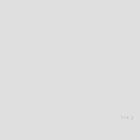
1
/
4
Anteri
Si