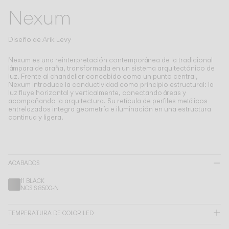
Living the Outdoor
Nexum
Composing Pendants
Atmósferas Conscientes
Diseño de
Arik Levy
Servicios
Nexum es una reinterpretación contemporánea de la tradicional
lámpara de araña, transformada en un sistema arquitectónico de
luz.
Frente al chandelier concebido como un punto central,
Nexum introduce la conductividad como principio estructural: la
Descargas
luz fluye horizontal y verticalmente, conectando áreas y
acompañando la arquitectura. Su retícula de perfiles metálicos
entrelazados integra geometría e iluminación en una estructura
Nosotros
continua y ligera.
Área Profesional
IDIOMA
ACABADOS
11 BLACK
NCS S 8500-N
English
Français
Español
TEMPERATURA DE COLOR LED
Italiano
Deutsch