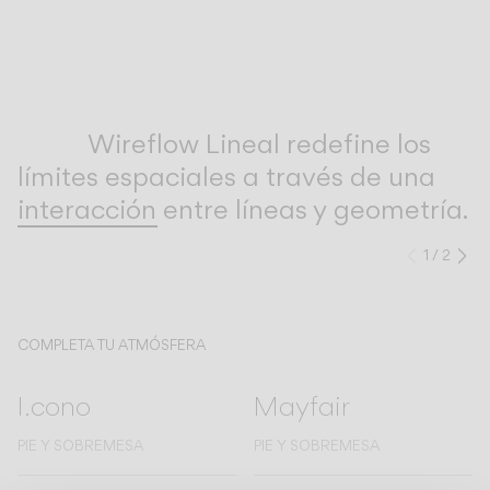
Inspirational Book
Wireflow Lineal redefine los
límites espaciales a través de una
interacción entre líneas y geometría.
1
/
2
Anteri
Si
COMPLETA TU ATMÓSFERA
I.cono
Mayfair
PIE Y SOBREMESA
PIE Y SOBREMESA