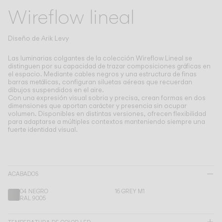
Living the Outdoor
Wireflow lineal
Composing Pendants
Atmósferas Conscientes
Diseño de
Arik Levy
Servicios
Las luminarias colgantes de la colección Wireflow Lineal se
distinguen por su capacidad de trazar composiciones gráficas en
el espacio.
Mediante cables negros y una estructura de finas
barras metálicas, configuran siluetas aéreas que recuerdan
Descargas
dibujos suspendidos en el aire.
Con una expresión visual sobria y precisa, crean formas en dos
dimensiones que aportan carácter y presencia sin ocupar
Nosotros
volumen. Disponibles en distintas versiones, ofrecen flexibilidad
para adaptarse a múltiples contextos manteniendo siempre una
fuerte identidad visual.
Área Profesional
IDIOMA
ACABADOS
English
Français
Español
04 NEGRO
16 GREY M1
RAL 9005
Italiano
Deutsch