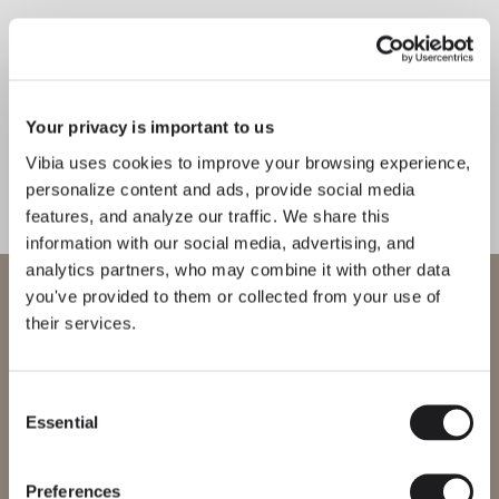
CONOCE AL DISEÑADOR
Arik Levy
“Me encantó su magia, que de
Your privacy is important to us
un florón tan fino surja una enorme
Vibia uses cookies to improve your browsing experience,
araña escultórica. Es una clara
personalize content and ads, provide social media
demostración de lo sostenible que
features, and analyze our traffic. We share this
puede ser un diseño… de cómo
information with our social media, advertising, and
puede existir y desaparecer en un
analytics partners, who may combine it with other data
Bienvenido a Vibia
espacio" - Arik Levy
you've provided to them or collected from your use of
their services.
Estás intentando acceder a nuestra
International
website
Descubre más sobre Wireflow Lineal y todas nuestras colecciones
DESCUBRE THE EDIT
Leer todo
Consent
Essential
Selection
Selecciona el sitio web correcto para tu región para asegurarte de
SOLUCIONES DE ILUMINACIÓN
que todos los productos disponibles cumplen con las
Wireflow: libertad compositiva con potencial ilimitado
certificaciones de seguridad locales. Ten en cuenta que algunos
productos pueden no estar disponibles en todas las regiones.
Preferences