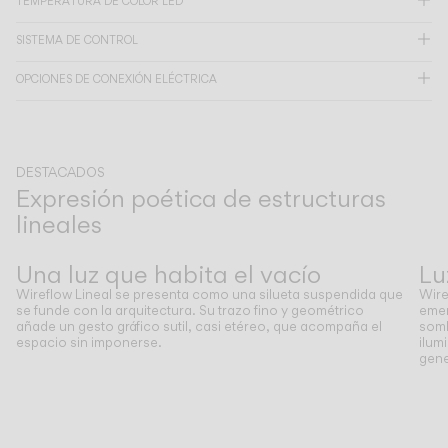
TEMPERATURA DE COLOR LED
SISTEMA DE CONTROL
CATÁLOGO
OPCIONES DE CONEXIÓN ELÉCTRICA
US/Canada
International
DESTACADOS
Expresión poética de estructuras
lineales
Anterior
Siguiente
Una luz que habita el vacío
Lu
Wireflow Lineal se presenta como una silueta suspendida que
Wire
se funde con la arquitectura. Su trazo fino y geométrico
emer
añade un gesto gráfico sutil, casi etéreo, que acompaña el
somb
espacio sin imponerse.
ilum
gene