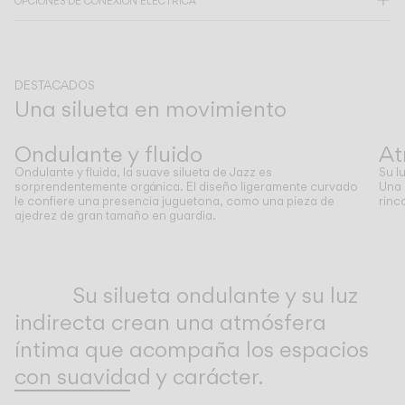
OPCIONES DE CONEXIÓN ELÉCTRICA
CATÁLOGO
DESTACADOS
Una silueta en movimiento
US/Canada
Anterior
Siguiente
International
Ondulante y fluido
At
Ondulante y fluida, la suave silueta de Jazz es
Su l
sorprendentemente orgánica. El diseño ligeramente curvado
Una 
le confiere una presencia juguetona, como una pieza de
rinc
ajedrez de gran tamaño en guardia.
Inspirational Book
Su silueta ondulante y su luz
indirecta crean una atmósfera
íntima que acompaña los espacios
con suavidad y carácter.