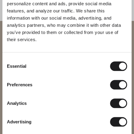
personalize content and ads, provide social media
features, and analyze our traffic. We share this
Descubre más sobre Jazz y todas nuestras colecciones.
DESCUBRE THE EDIT
Leer todo
information with our social media, advertising, and
analytics partners, who may combine it with other data
SOLUCIONES DE ILUMINACIÓN
Bienvenido a Vibia
Vibia presenta: luminarias de sobremesa
you've provided to them or collected from your use of
icónicas
their services.
Estás intentando acceder a nuestra
International
website
Consent
Essential
Selection
Selecciona el sitio web correcto para tu región para asegurarte de
que todos los productos disponibles cumplen con las
certificaciones de seguridad locales. Ten en cuenta que algunos
productos pueden no estar disponibles en todas las regiones.
Preferences
Cambiar de región
Analytics
Advertising
Entrar al sitio