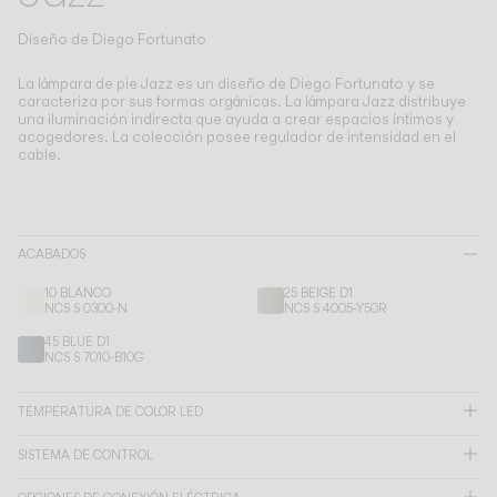
Living the Outdoor
Composing Pendants
Diseño de
Diego Fortunato
Atmósferas Conscientes
La lámpara de pie Jazz es un diseño de Diego Fortunato y se
caracteriza por sus formas orgánicas.
La lámpara Jazz distribuye
una iluminación indirecta que ayuda a crear espacios íntimos y
Servicios
acogedores. La colección posee regulador de intensidad en el
cable.
Descargas
Nosotros
ACABADOS
10 BLANCO
25 BEIGE D1
Área Profesional
NCS S 0300-N
NCS S 4005-Y50R
45 BLUE D1
IDIOMA
NCS S 7010-B10G
TEMPERATURA DE COLOR LED
English
Français
Español
SISTEMA DE CONTROL
Italiano
Deutsch