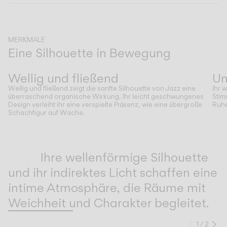
KATALOG
MERKMALE
Eine Silhouette in Bewegung
US/Canada
Zurück
Weiter
Wellig und fließend
Um
International
Wellig und fließend zeigt die sanfte Silhouette von Jazz eine
Ihr 
überraschend organische Wirkung. Ihr leicht geschwungenes
Stim
Design verleiht ihr eine verspielte Präsenz, wie eine übergroße
Ruhe
Schachfigur auf Wache.
Inspirational Book
Ihre wellenförmige Silhouette
und ihr indirektes Licht schaffen eine
intime Atmosphäre, die Räume mit
Weichheit und Charakter begleitet.
1
/
2