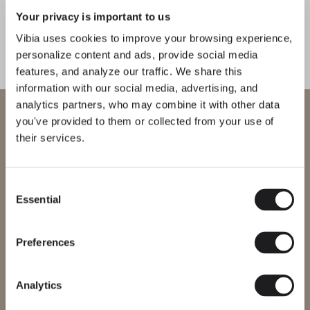
Your privacy is important to us
Erfahren Sie mehr über Jazz und alle unsere Kollektionen.
THE EDIT ENTDECKEN
Alles lesen
Vibia uses cookies to improve your browsing experience,
BELEUCHTUNGSLÖSUNGEN
personalize content and ads, provide social media
Vibia präsentiert: ikonische Tischleuchten
features, and analyze our traffic. We share this
information with our social media, advertising, and
analytics partners, who may combine it with other data
Willkommen bei Vibia
you've provided to them or collected from your use of
their services.
Sie versuchen, auf unser
International
website
Consent
Essential
Bitte wählen Sie die richtige Website für Ihre Region, um
Selection
sicherzustellen, dass alle verfügbaren Produkte den lokalen
Sicherheitszertifizierungen entsprechen. Beachten Sie, dass
einige Produkte möglicherweise nicht in jeder Region verfügbar
Preferences
sind.
Region ändern
Analytics