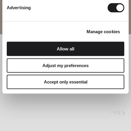
Advertising
Website betreten
Manage cookies
Allow all
Adjust my preferences
Accept only essential
1
/
2
Zurück
We