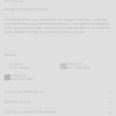
Living the Outdoor
Composing Pendants
Design by
Diego Fortunato
Bewusste Atmosphären
Die Stehleuchte Jazz, entworfen von Diego Fortunato, zeichnet
sich durch ihre organischen Formen aus.
Jazz spendet indirektes
Licht, das dazu beiträgt, intime und einladende Räume zu schaffen.
Services
Die Kollektion verfügt über einen Dimmer am Kabel.
Downloads
FINISHES
Über uns
10 WEISS
25 BEIGE D1
NCS S 0300-N
NCS S 4005-Y50R
Working Area
45 BLUE D1
NCS S 7010-B10G
SPRACHE
LED COLOUR TEMPERATURE
English
Français
Español
CONTROL SYSTEM
Italiano
Deutsch
ELECTRICAL CONNECTION OPTIONS