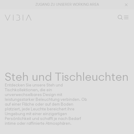
STEH UND TISCHLEUCHTEN
STEH UND TISCHLEUCHTEN
ZUGANG ZU UNSERER WORKING AREA
Produkt s
DE
Prod
M
Wo
Kollektionen
PRODUKTE
ANWENDUNGEN
Alle ansehen
Pendelleuchten
The Latest
Plusminus
Designer
Steh und Tischleuchten
Steh und Tischleuchten
KOLLEKTIONEN
STEH UND TISCHLEUCHTEN
Deckenleuchten
Wandleuchten
Entdecken Sie unsere Steh und
Außenleuchten
Tischkollektionen, die ein
unverwechselbares Design mit
leistungsstarker Beleuchtung verbinden. Ob
auf einer Fläche oder auf dem Boden
platziert, jede Leuchte bereichert ihre
Umgebung mit einer einzigartigen
ENTDECKEN
DESIGNKONZEPTE
Shaping Atmospheres –
Atmosphere Creators
Persönlichkeit und schafft je nach Bedarf
intime oder raffinierte Atmosphären.
Gesamtkatalog
Emotion and Materiality
Complementary Light