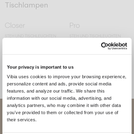
Tischlampen
Closer
Pro
STEH UND TISCHLEUCHTEN
STEH UND TISCHLEUCHTEN
Asia
Alba
Your privacy is important to us
STEH UND TISCHLEUCHTEN
STEH UND TISCHLEUCHTEN
Vibia uses cookies to improve your browsing experience,
personalize content and ads, provide social media
features, and analyze our traffic. We share this
Africa
Lily
information with our social media, advertising, and
analytics partners, who may combine it with other data
STEH UND TISCHLEUCHTEN
STEH UND TISCHLEUCHTEN
Willkommen bei Vibia
you've provided to them or collected from your use of
their services.
Sie versuchen, auf unser
Dama
Plusminus solo
International
website