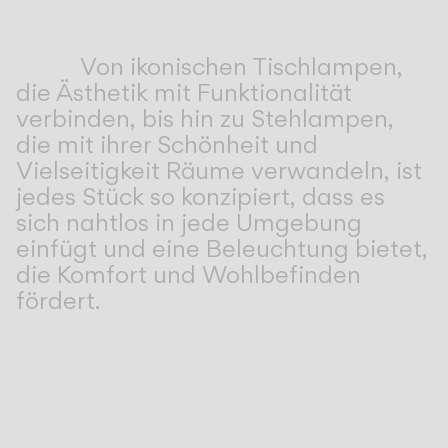
Living the Outdoor
Composing Pendants
Bewusste Atmosphären
Von ikonischen Tischlampen,
die Ästhetik mit Funktionalität
verbinden, bis hin zu Stehlampen,
Services
die mit ihrer Schönheit und
Vielseitigkeit Räume verwandeln, ist
Downloads
jedes Stück so konzipiert, dass es
sich nahtlos in jede Umgebung
Über uns
einfügt und eine Beleuchtung bietet,
die Komfort und Wohlbefinden
Working Area
fördert.
SPRACHE
English
Français
Español
Italiano
Deutsch