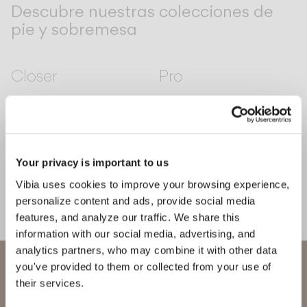
Descubre nuestras colecciones de
pie y sobremesa
Closer
Pro
PIE Y SOBREMESA
PIE Y SOBREMESA
Asia
Alba
Your privacy is important to us
PIE Y SOBREMESA
PIE Y SOBREMESA
Vibia uses cookies to improve your browsing experience,
personalize content and ads, provide social media
features, and analyze our traffic. We share this
Africa
information with our social media, advertising, and
Lily
analytics partners, who may combine it with other data
Bienvenido a Vibia
PIE Y SOBREMESA
PIE Y SOBREMESA
you've provided to them or collected from your use of
their services.
Estás intentando acceder a nuestra