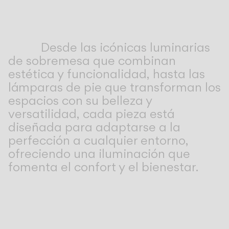
Living the Outdoor
Composing Pendants
Atmósferas Conscientes
Desde las icónicas luminarias
de sobremesa que combinan
Servicios
estética y funcionalidad, hasta las
lámparas de pie que transforman los
Descargas
espacios con su belleza y
versatilidad, cada pieza está
Nosotros
diseñada para adaptarse a la
perfección a cualquier entorno,
Área Profesional
ofreciendo una iluminación que
IDIOMA
fomenta el confort y el bienestar.
English
Français
Español
Italiano
Deutsch