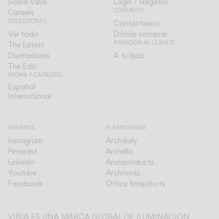
Sobre Vibia
Login / Registro
CONTACTO
Careers
COLECCIONES
Contáctanos
Ver todo
Dónde comprar
ATENCIÓN AL CLIENTE
The Latest
Diseñadores
A tu lado
The Edit
IDIOMA Y CATÁLOGO
Español
Español
International
International
SÍGUENOS
PLATAFORMAS
Instagram
Archdaily
Pinterest
Archello
LinkedIn
Archiproducts
Youtube
Architonic
Facebook
Office Snapshots
VIBIA ES UNA MARCA GLOBAL DE ILUMINACIÓN