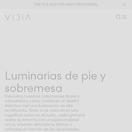
LUMINARIAS DE PIE Y SOBREMESA
LUMINARIAS DE PIE Y SOBREMESA
ÚNETE A NUESTRA ÁREA PROFESIONAL
Buscar pr
ES
Busc
Ab
Ár
Colecciones
PRODUCTOS
APLICACIONES
Ver todo
Colgantes
The Latest
Plusminus
Diseñadores
Pie y sobremesa
Luminarias de pie y
COLECCIONES
PIE Y SOBREMESA
Techo
Pared
sobremesa
Exterior
Descubra nuestras colecciones de pie y
sobremesa y cómo combinan un diseño
distintivo con una iluminación de alto
rendimiento. Tanto si se colocan en una
DESCUBRE
CONCEPTOS DE DISEÑO
superficie como en el suelo, cada luminaria
Shaping Atmospheres –
Atmosphere Creators
realza su entorno con una personalidad
Catálogo General
Emotion and Materiality
única, creando atmósferas íntimas o
Complementary Light
refinadas en función de las necesidades.