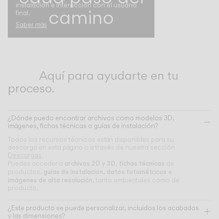
instalación e interacción con el usuario
camino
final.
Saber más
Aquí para ayudarte en tu
proceso.
¿Dónde puedo encontrar archivos como modelos 3D,
imágenes, fichas técnicas o guías de instalación?
Todos los recursos técnicos están disponibles para su
descarga en esta página o a través de nuestra sección
Descargas
.
archivos 2D y 3D
fichas técnicas
Puedes acceder a
,
de
guías de instalación
datos fotométricos
productos,
,
e
imágenes de alta resolución
, tanto ambientales como de
producto.
¿Este producto se puede personalizar, incluidos los acabados
y las dimensiones?