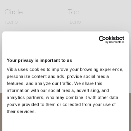
Circle
Top
TECHO
TECHO
Descubre más sobre Skan y todas nuestras colecciones.
DESCUBRE THE EDIT
Leer todo
Your privacy is important to us
SOLUCIONES DE ILUMINACIÓN
¿Cómo componer con Skan?
Vibia uses cookies to improve your browsing experience,
personalize content and ads, provide social media
features, and analyze our traffic. We share this
information with our social media, advertising, and
analytics partners, who may combine it with other data
Bienvenido a Vibia
you've provided to them or collected from your use of
their services.
Estás intentando acceder a nuestra
International
website