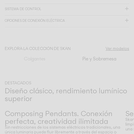
SISTEMA DE CONTROL
CATÁLOGO
OPCIONES DE CONEXIÓN ELÉCTRICA
US/Canada
International
EXPLORA LA COLECCIÓN DE SKAN
Ver modelos
Colgantes
Pie y Sobremesa
DESTACADOS
Diseño clásico, rendimiento lumínico
superior
Anterior
Siguiente
Composing Pendants. Conexión
Se
perfecta, creatividad ilimitada
Skan
limp
Sin restricciones de los sistemas eléctricos tradicionales, una
una 
única luminaria puede fluir libremente a través del espacio o