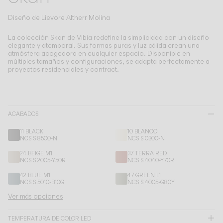
Living the Outdoor
Composing Pendants
Diseño de
Lievore Altherr Molina
Atmósferas Conscientes
La colección Skan de Vibia redefine la simplicidad con un diseño
elegante y atemporal.
Sus formas puras y luz cálida crean una
atmósfera acogedora en cualquier espacio. Disponible en
Servicios
múltiples tamaños y configuraciones, se adapta perfectamente a
proyectos residenciales y contract.
Descargas
Nosotros
ACABADOS
11 BLACK
10 BLANCO
Área Profesional
NCS S 8500-N
NCS S 0300-N
24 BEIGE M1
37 TERRA RED
IDIOMA
NCS S 2005-Y50R
NCS S 4040-Y70R
42 BLUE M1
47 GREEN L1
NCS S 5010-B10G
NCS S 4005-G80Y
English
Français
Español
Ver más opciones
Italiano
Deutsch
TEMPERATURA DE COLOR LED