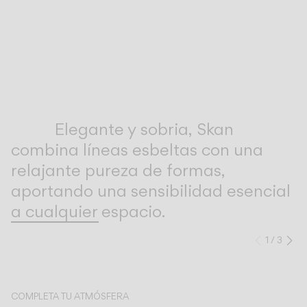
Inspirational Book
Elegante y sobria, Skan
combina líneas esbeltas con una
relajante pureza de formas,
aportando una sensibilidad esencial
a cualquier espacio.
1
/
3
Anteri
Si
COMPLETA TU ATMÓSFERA