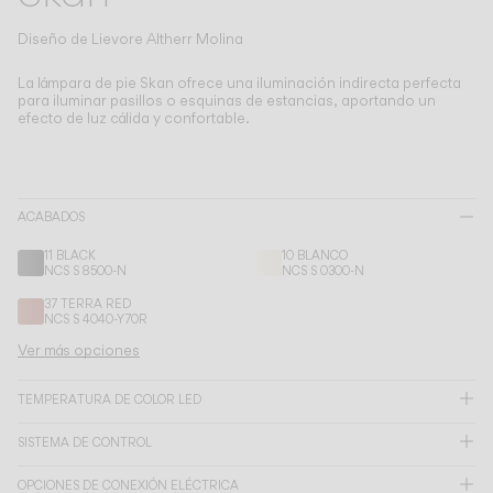
Living the Outdoor
Composing Pendants
Diseño de
Lievore Altherr Molina
Atmósferas Conscientes
La lámpara de pie Skan ofrece una iluminación indirecta perfecta
para iluminar pasillos o esquinas de estancias, aportando un
efecto de luz cálida y confortable.
Servicios
Descargas
ACABADOS
Nosotros
11 BLACK
10 BLANCO
NCS S 8500-N
NCS S 0300-N
37 TERRA RED
Área Profesional
NCS S 4040-Y70R
IDIOMA
Ver más opciones
TEMPERATURA DE COLOR LED
English
Français
Español
SISTEMA DE CONTROL
Italiano
Deutsch
OPCIONES DE CONEXIÓN ELÉCTRICA