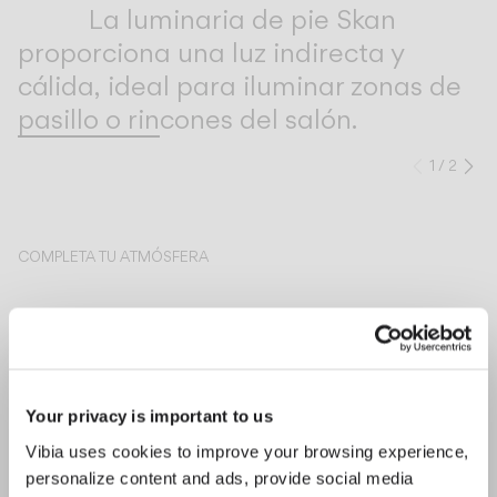
Inspirational Book
La luminaria de pie Skan
proporciona una luz indirecta y
cálida, ideal para iluminar zonas de
pasillo o rincones del salón.
1
/
2
Anteri
Si
COMPLETA TU ATMÓSFERA
Top
Bigger
TECHO
TECHO
Your privacy is important to us
Vibia uses cookies to improve your browsing experience,
Descubre más sobre Skan y todas nuestras colecciones.
DESCUBRE THE EDIT
Leer todo
personalize content and ads, provide social media