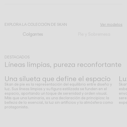
CATÁLOGO
EXPLORA LA COLECCIÓN DE SKAN
Ver modelos
US/Canada
Colgantes
Pie y Sobremesa
International
DESTACADOS
Líneas limpias, pureza reconfortante
Anterior
Siguiente
Una silueta que define el espacio
Lu
Skan de pie es la representación del equilibrio entre diseño y
Skan
luz. Sus líneas limpias y su figura estilizada se funden en el
esbe
espacio, aportando un toque de serenidad y orden visual.
envo
Más que una luminaria, es una declaración de principios: la
sere
belleza de lo esencial, la luz sin artificios y la atmósfera como
expe
protagonista.