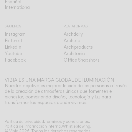
Español
Español
International
International
SÍGUENOS
PLATAFORMAS
Instagram
Archdaily
Pinterest
Archello
LinkedIn
Archiproducts
Youtube
Architonic
Facebook
Office Snapshots
VIBIA ES UNA MARCA GLOBAL DE ILUMINACIÓN
Nuestro objetivo es mejorar la vida de las personas a través
de la creación de atmósferas únicas que fomenten el
bienestar, combinando diseño, tecnología y luz para
transformar los espacios donde vivimos.
Ver más
Política de privacidad.
Términos y condiciones.
Política de información interna.
Whistleblowing.
© Vibia
2026
.
Todos los derechos reservados.