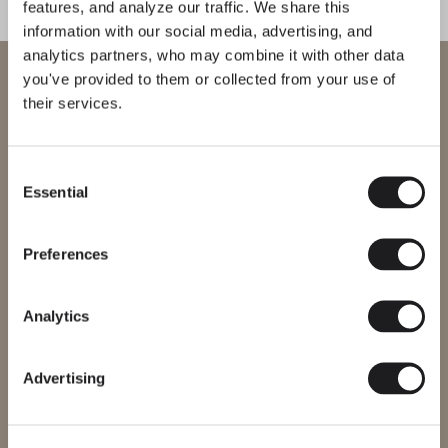
features, and analyze our traffic. We share this
SOLUCIONES DE ILUMINACIÓN
Diseño atemporal con máximo impacto: la
information with our social media, advertising, and
lámpara colgante Skan
analytics partners, who may combine it with other data
Bienvenido a Vibia
you've provided to them or collected from your use of
their services.
Estás intentando acceder a nuestra
International
website
Consent
Essential
Selection
Selecciona el sitio web correcto para tu región para asegurarte de
que todos los productos disponibles cumplen con las
certificaciones de seguridad locales. Ten en cuenta que algunos
productos pueden no estar disponibles en todas las regiones.
Preferences
Cambiar de región
Analytics
Advertising
Entrar al sitio